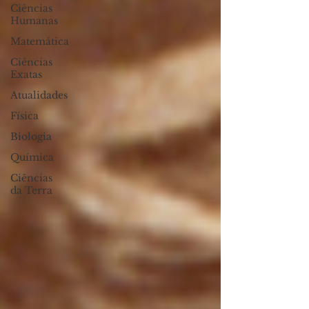
Ciências
Humanas
Matemática
Ciências
Exatas
Atualidades
Física
Biologia
Química
Ciências
da Terra