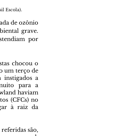
il Escola).
iental grave. 
stendiam por 
o um terço de 
 instigados a 
uito para a 
wland haviam 
tos (CFCs) no 
ar à raiz da 