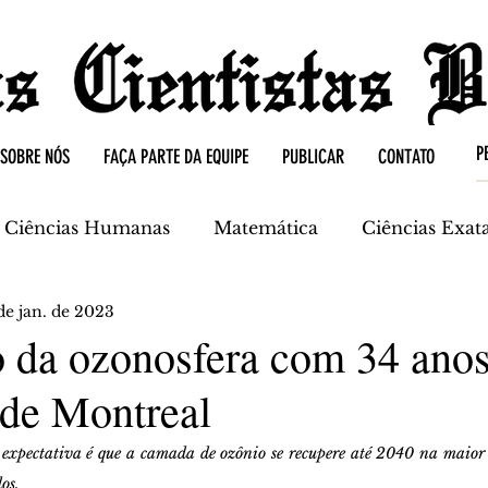
SOBRE NÓS
FAÇA PARTE DA EQUIPE
PUBLICAR
CONTATO
Ciências Humanas
Matemática
Ciências Exat
de jan. de 2023
mica
Ciências da Terra
o da ozonosfera com 34 ano
 de Montreal
xpectativa é que a camada de ozônio se recupere até 2040 na maior p
os.