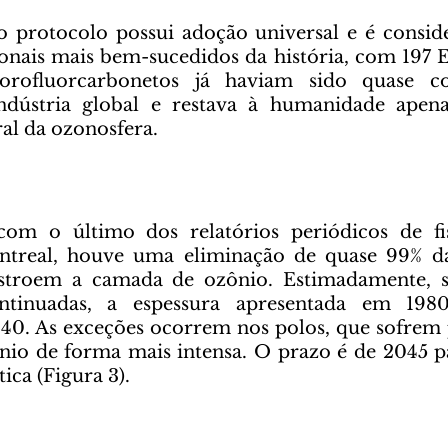
ionais mais bem-sucedidos da história, com 197 Es
rofluorcarbonetos já haviam sido quase co
indústria global e restava à humanidade apena
al da ozonosfera.
treal, houve uma eliminação de quase 99% das
stroem a camada de ozônio. Estimadamente, se 
ntinuadas, a espessura apresentada em 1980
40. As exceções ocorrem nos polos, que sofrem 
io de forma mais intensa. O prazo é de 2045 pa
ica (Figura 3).