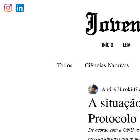
INÍCIO
LEIA
Todos
Ciências Naturais
André Hiroki
17 
Física
Biologia
Quí
A situaçã
Protocolo
De acordo com a ONU, a e
exceção apenas para os pol