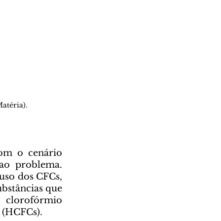
atéria).
ao problema. 
uso dos CFCs, 
bstâncias que 
clorofórmio 
s (HCFCs).