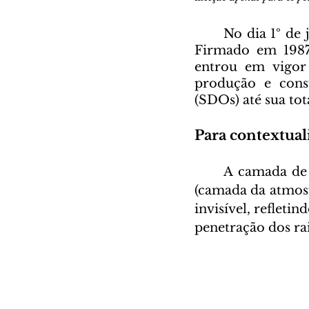
	No dia 1º de
Firmado em 1987 
entrou em vigor 
produção e cons
(SDOs) até sua tot
Para contextual
	A camada de ozônio é uma concentração gasosa localizada na estratosfera 
(camada da atmosf
invisível, refletin
penetração dos rai