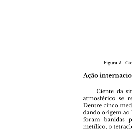
Figura 2 - Ci
Ação internacio
	Ciente da situação, um conjunto de nações preocupadas com o cenário 
atmosférico se 
Dentre cinco medi
dando origem ao P
foram banidas p
metílico, o tetra