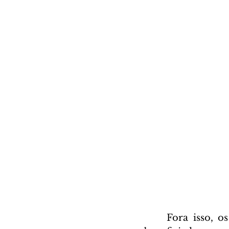
	Fora isso, os cientistas preveem que o aquecimento global também será 