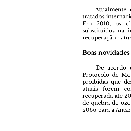
	Atualmente, o protocolo possui adoção universal e é considerado um dos 
tratados internac
Em 2010, os clo
substituídos na 
recuperação natur
Boas novidades
	De acordo com o último dos relatórios periódicos de fiscalização do 
Protocolo de Mon
proibidas que de
atuais forem co
recuperada até 20
de quebra do ozôn
2066 para a Antárt