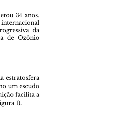
etou 34 anos. 
nternacional 
ogressiva da 
a de Ozônio 
omo um escudo 
ção facilita a 
gura 1).