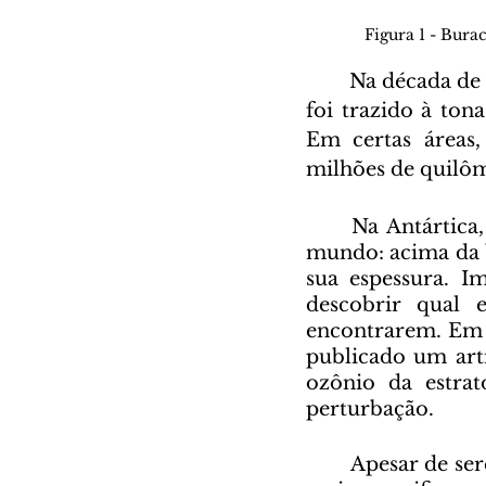
Figura 1 - Bura
	Na década de 1980, quando o assunto sobre os buracos na camada de ozônio 
foi trazido à ton
Em certas áreas,
milhões de quilô
	Na Antártica, uma observação da atmosfera feita pelos cientistas chocou o 
mundo: acima da b
sua espessura. Im
descobrir qual 
encontrarem. Em 
publicado um arti
ozônio da estrato
perturbação.
	Apesar de serem comumente denominados “buracos”, as áreas referidas são, 