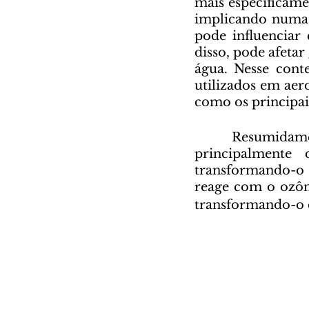
mais especificame
implicando numa 
pode influenciar
disso, pode afeta
água. Nesse cont
utilizados em aero
como os principai
	Resumidamente, a exposição à radiação ultravioleta, que ocorre 
principalmente 
transformando-o e
reage com o ozô
transformando-o 