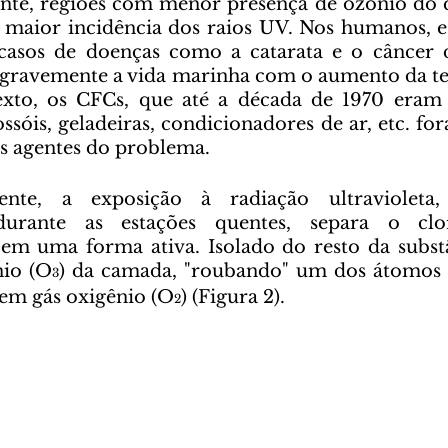
nte, regiões com menor presença de ozônio do q
maior incidência dos raios UV. Nos humanos, e
 casos de doenças como a catarata e o câncer d
r gravemente a vida marinha com o aumento da t
exto, os CFCs, que até a década de 1970 eram
ssóis, geladeiras, condicionadores de ar, etc. fo
s agentes do problema.
durante as estações quentes, separa o cl
m uma forma ativa. Isolado do resto da substân
nio (O
) da camada, "roubando" um dos átomos d
3
em gás oxigênio (O
) (Figura 2).
2