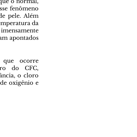
ue o normal, 
sse fenômeno 
e pele. Além 
emperatura da 
 imensamente 
ram apontados 
oro do CFC, 
cia, o cloro 
e oxigênio e 