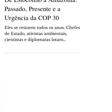
De Estocolmo à Amazônia:
Passado, Presente e a
Urgência da COP 30
Eles se reúnem todos os anos. Chefes
de Estado, ativistas ambientais,
cientistas e diplomatas lotam
auditórios com painéis verdes,
bandeiras e slogans que ainda nos
fazem ter esperança de um futuro
mais sustentável. Do lado de fora,
manifestantes marcham pedindo
urgência. Do lado de dentro,
negociadores discutem cada vírgula
dos documentos que prometem frear
a crise climática. É a chegada de mais
uma COP. Cada edição se anuncia