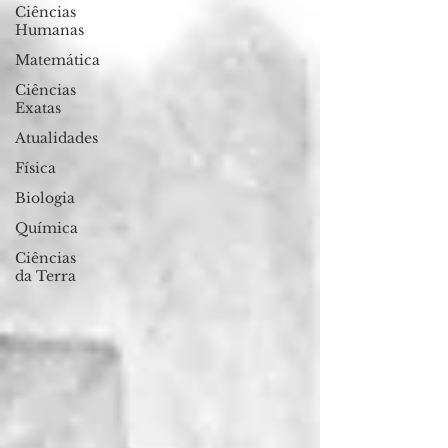
Ciências
Humanas
Matemática
Ciências
Exatas
Atualidades
Física
Biologia
Química
Ciências
da Terra