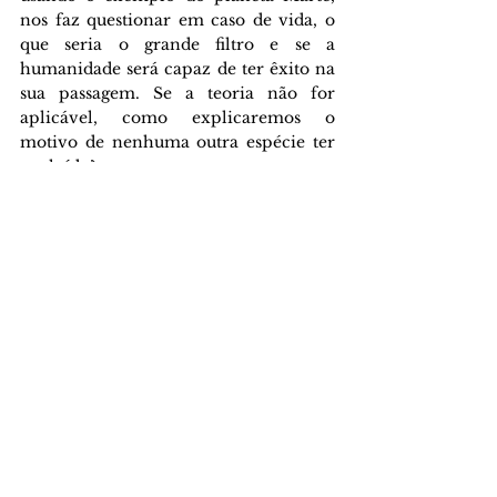
nos faz questionar em caso de vida, o 
que seria o grande filtro e se a 
humanidade será capaz de ter êxito na 
sua passagem. Se a teoria não for 
aplicável, como explicaremos o 
motivo de nenhuma outra espécie ter 
evoluído? 
A perspectiva de vida extraterrestre 
nos coloca diante de duas 
possibilidades intrigantes: onde por um 
lado civilizações avançadas existam 
mas não sejam detectáveis; ou de outro 
onde nenhuma civilização já tenha 
existido e a humanidade seja a 
primeira a chegar até o ponto atual.
As condições da vida são diversas e 
encontradas em diversos corpos do 
sistema solar, se o grande filtro de fato 
existir, a humanidade irá conseguir 
passar por ele ou estamos caminhando 