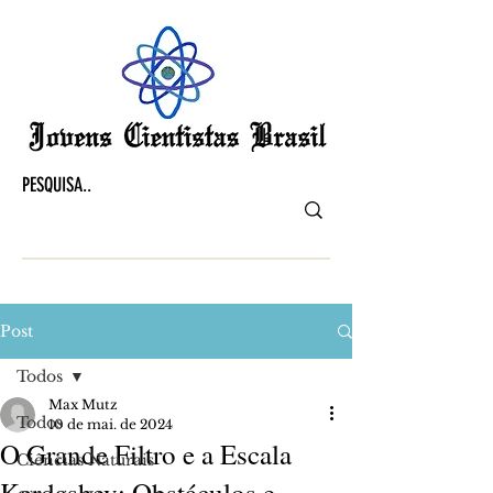
Post
Todos
Max Mutz
Todos
10 de mai. de 2024
O Grande Filtro e a Escala
Ciências Naturais
Kardashev: Obstáculos e