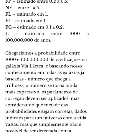
FP 
– estimado entre 0,2 a 0,5.
NE 
– entre 1 a 5.
FL 
– estimado em 1.
FI 
– estimado em 1.
FC 
– estimado em 0,1 a 0,2.
L 
– estimado entre 1000 a 
100,000,000 de anos.
Chegaríamos a probabilidade entre 
1000 e 100.000.000 de civilizações na 
galáxia Via Láctea, e baseando nosso 
conhecimento em todas as galáxias já 
baseadas - número que chega a 
trilhões-, o número se torna ainda 
mais expressivo, os parâmetros de 
correção devem ser aplicados, mas 
considerando que metade das 
probabilidades estejam corretas, dados 
indicam para um universo com a vida 
vastas, mas que simplesmente não é 
possível de ser detectada com a 