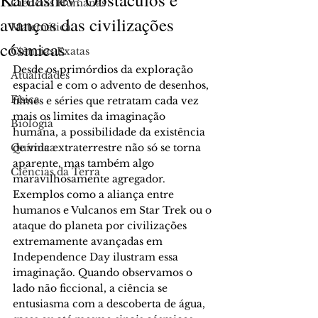
Ciências Humanas
avanços das civilizações
Matemática
cósmicas
Ciências Exatas
Desde os primórdios da exploração 
Atualidades
espacial e com o advento de desenhos, 
Física
filmes e séries que retratam cada vez 
mais os limites da imaginação 
Biologia
humana, a possibilidade da existência 
Química
de vida extraterrestre não só se torna 
aparente, mas também algo 
Ciências da Terra
maravilhosamente agregador. 
Exemplos como a aliança entre 
humanos e Vulcanos em Star Trek ou o 
ataque do planeta por civilizações 
extremamente avançadas em 
Independence Day ilustram essa 
imaginação. Quando observamos o 
lado não ficcional, a ciência se 
entusiasma com a descoberta de água, 