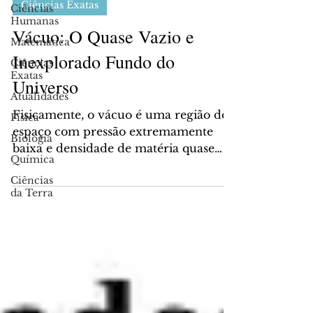
Ciências Exatas
Ciências
Humanas
Vácuo: O Quase Vazio e
Matemática
Inexplorado Fundo do
Ciências
Exatas
Universo
Atualidades
Fisicamente, o vácuo é uma região do
Física
espaço com pressão extremamente
Biologia
baixa e densidade de matéria quase
Química
inexistente. Isso se deve ao fato...
Ciências
da Terra