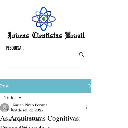
Post
Todos
Kauan Pinto Peruna
Todos
29 de set. de 2025
As Arquiteturas Cognitivas:
Ciências Naturais
Descodificando o