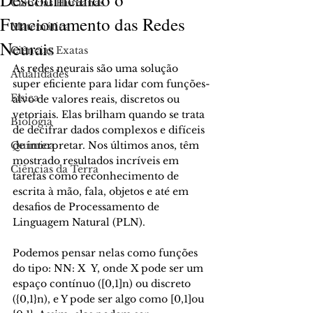
Ciências Humanas
Funcionamento das Redes
Matemática
Neurais
Ciências Exatas
As redes neurais são uma solução 
Atualidades
super eficiente para lidar com funções-
Física
alvo de valores reais, discretos ou 
vetoriais. Elas brilham quando se trata 
Biologia
de decifrar dados complexos e difíceis 
Química
de interpretar. Nos últimos anos, têm 
mostrado resultados incríveis em 
Ciências da Terra
tarefas como reconhecimento de 
escrita à mão, fala, objetos e até em 
desafios de Processamento de 
Linguagem Natural (PLN).
Podemos pensar nelas como funções 
do tipo: NN: X  Y, onde X pode ser um 
espaço contínuo ([0,1]n) ou discreto 
({0,1}n), e Y pode ser algo como [0,1]ou 