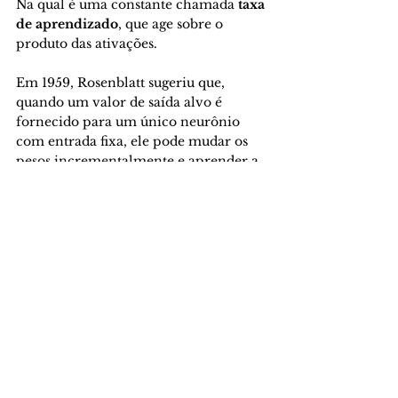
Na qual é uma constante chamada 
taxa 
de aprendizado
, que age sobre o 
produto das ativações.
Em 1959, Rosenblatt sugeriu que, 
quando um valor de saída alvo é 
fornecido para um único neurônio 
com entrada fixa, ele pode mudar os 
pesos incrementalmente e aprender a 
produzir a saída, usando a regra de 
aprendizado do perceptron.
Isso levou ao algoritmo de 
aprendizado do 
perceptron
, o qual é a 
base do aprendizado em máquinas 
hoje em dia.
Referências:
1. Development and Application of 
Artificial Neural Network. Acesso em: 