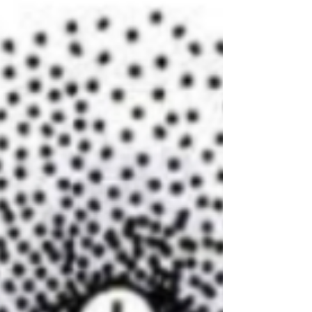
caverna lunar
Recentemente, uma pesquisa
publicada na revista Nature
identificou, singularmente, uma
caverna no satélite natural terrestre
[1]....