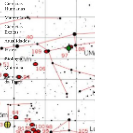
Ciências
Humanas
Matemática
Ciências
Exatas
Atualidades
Física
Biologia
Química
Ciências
da Terra