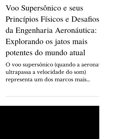
Ciências Exatas
Voo Supersônico e seus
Princípios Físicos e Desafios
da Engenharia Aeronáutica:
Explorando os jatos mais
potentes do mundo atual
O voo supersônico (quando a aeronave
ultrapassa a velocidade do som)
representa um dos marcos mais
desafiadores e fascinantes da
engenharia aeronáutica. Desde que o
piloto norte-americano Chuck Yeager
rompeu oficialmente a barreira do
som em 1947 com o Bell X-1, a busca
por aeronaves capazes de operar