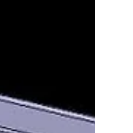
acima de Mach 1 tornou-se símbolo de
avanço tecnológico e poder militar.
Atualmente, o estudo do voo
supersônico é uma ciência
multidisciplinar, envolvendo
aerodinâmica compres