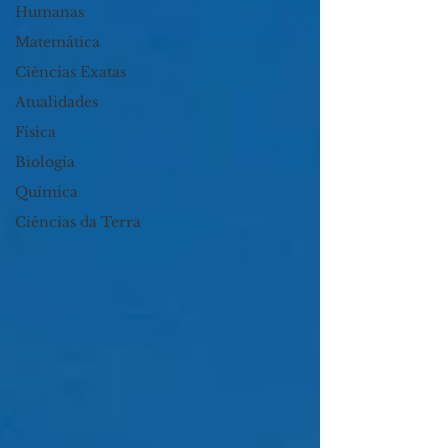
Humanas
Matemática
Ciências Exatas
Atualidades
Física
Biologia
Química
Ciências da Terra