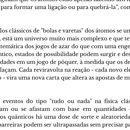
a para formar uma ligação ou para quebrá-la”, co
os clássicos de "bolas e varetas" dos átomos se u
, está um universo muito mais complexo e que t
mática dos jogos de azar do que com uma engen
ico, estados de possibilidade podem surgir e de
dades em um jogo de pôquer, à medida que os des
elaçam. Cada reviravolta na reação - cada novo el
- vira uma nova carta que altera as apostas de ma
eventos do tipo "tudo ou nada" na física cláss
ntam ou se afastam com base em quantidades es
dos quânticos há uma dose de sorte e aleatorieda
 barreiras podem ser ultrapassadas sem precisar pa