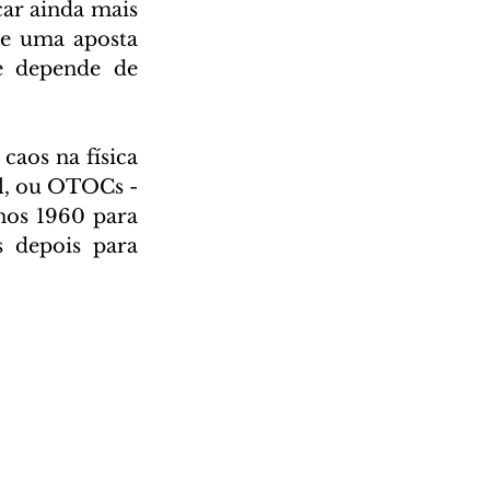
r ainda mais 
e uma aposta 
 depende de 
os na física 
l, ou OTOCs - 
nos 1960 para 
 depois para 