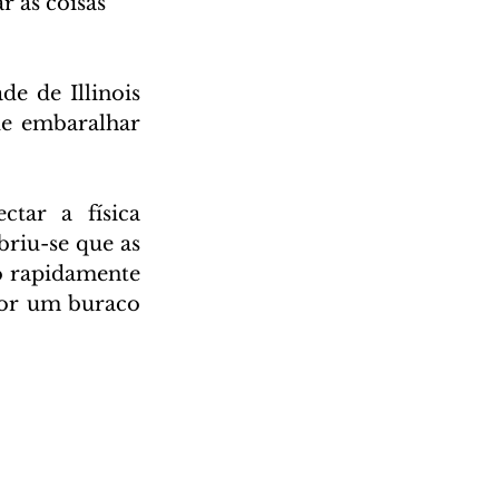
 as coisas 
e de Illinois 
e embaralhar 
tar a física 
riu-se que as 
 rapidamente 
por um buraco 