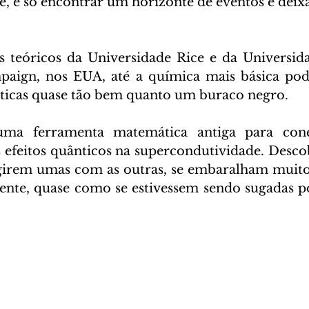
 é só encontrar um horizonte de eventos e deixar
s teóricos da Universidade Rice e da Universidad
ign, nos EUA, até a química mais básica pod
ticas quase tão bem quanto um buraco negro.
uma ferramenta matemática antiga para conec
efeitos quânticos na supercondutividade. Descob
agirem umas com as outras, se embaralham muito
iente, quase como se estivessem sendo sugadas 