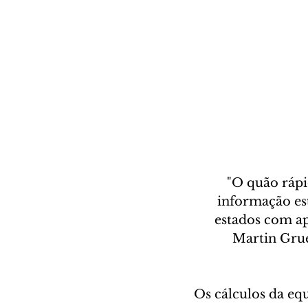
"O quão ráp
informação es
estados com ap
Martin Grue
Os cálculos da eq