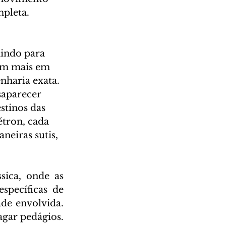
mpleta.
nindo para 
em mais em 
haria exata. 
saparecer 
tinos das 
étron, cada 
neiras sutis, 
ica, onde as 
pecíficas de 
de envolvida. 
gar pedágios. 