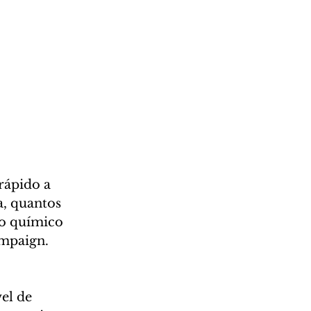
ápido a 
, quantos 
 o químico 
ampaign.
el de 