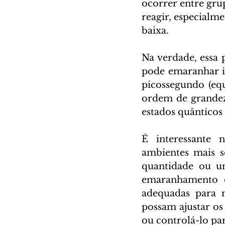
ocorrer entre gru
reagir, especialm
baixa. 
Na verdade, essa 
pode emaranhar i
picossegundo (equ
ordem de grandez
estados quânticos
É interessante 
ambientes mais 
quantidade ou u
emaranhamento é 
adequadas para 
possam ajustar os
ou controlá-lo pa