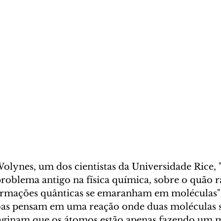
lynes, um dos cientistas da Universidade Rice, "
roblema antigo na física química, sobre o quão r
ormações quânticas se emaranham em moléculas"
as pensam em uma reação onde duas moléculas s
aginam que os átomos estão apenas fazendo um 