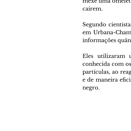
mexe uma omelete,
caírem.
Segundo cientista
em Urbana-Champa
informações quân
Eles utilizaram 
conhecida com os 
partículas, ao re
e de maneira efic
negro.