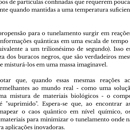
pos de partículas confinadas que requerem pouca
ente quando mantidas a uma temperatura suficie
propensão para o tunelamento surgir em reações 
nformações quânticas em uma escala de tempo i
ivalente a um trilionésimo de segundo). Isso e
a dos buracos negros, que são verdadeiros mest
 e misturá-los em uma massa imaginavel.
notar que, quando essas mesmas reações a
semelhantes ao mundo real - como uma soluçã
ma mistura de materiais biológicos - o comp
"suprimido". Espera-se que, ao encontrar as
mapear o caos quântico em nível químico, os
 materiais para minimizar o tunelamento onde nã
ra aplicações inovadoras.