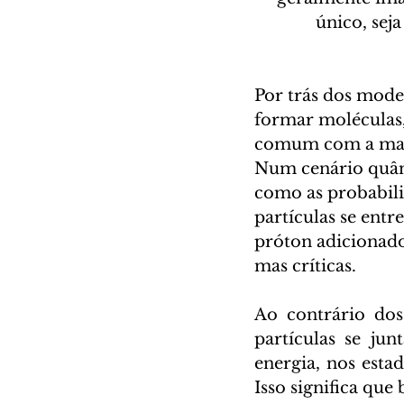
único, sej
Por trás dos model
formar moléculas
comum com a mate
Num cenário quânt
como as probabili
partículas se entr
próton adicionado 
mas críticas.
Ao contrário dos 
partículas se ju
energia, nos esta
Isso significa que