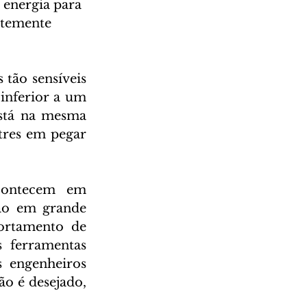
 energia para 
ntemente 
tão sensíveis 
nferior a um 
stá na mesma 
res em pegar 
contecem em 
o em grande 
ortamento de 
 ferramentas 
 engenheiros 
o é desejado, 