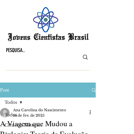
Post
Todos
Ana Carolina do Nascimento
Todos
14 de fev. de 2025
A Viagem que Mudou a
Ciências Naturais
Biologia: Teoria da Evolução