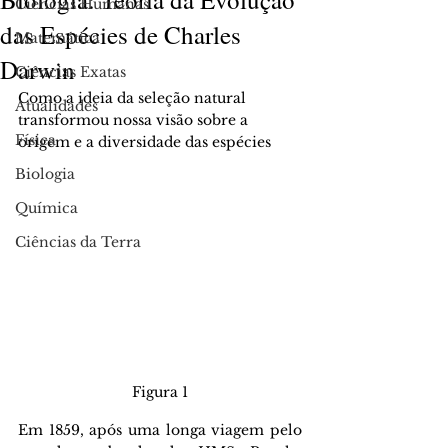
Ciências Humanas
das Espécies de Charles
Matemática
Darwin
Ciências Exatas
Como a ideia da seleção natural 
Atualidades
transformou nossa visão sobre a 
Física
origem e a diversidade das espécies
Biologia
Química
Ciências da Terra
Figura 1
Em 1859, após uma longa viagem pelo 