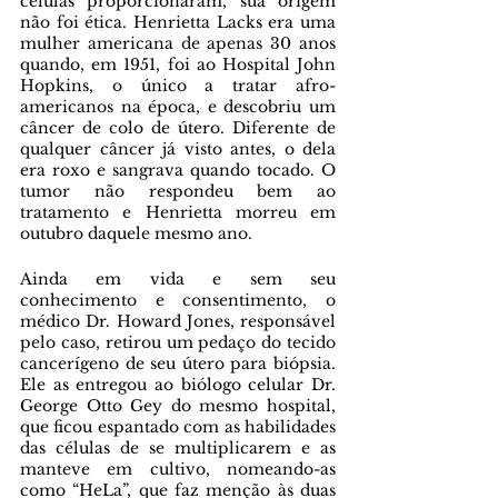
células proporcionaram, sua origem 
não foi ética. Henrietta Lacks era uma 
mulher americana de apenas 30 anos 
quando, em 1951, foi ao Hospital John 
Hopkins, o único a tratar afro-
americanos na época, e descobriu um 
câncer de colo de útero. Diferente de 
qualquer câncer já visto antes, o dela 
era roxo e sangrava quando tocado. O 
tumor não respondeu bem ao 
tratamento e Henrietta morreu em 
outubro daquele mesmo ano.
Ainda em vida e sem seu 
conhecimento e consentimento, o 
médico Dr. Howard Jones, responsável 
pelo caso, retirou um pedaço do tecido 
cancerígeno de seu útero para biópsia. 
Ele as entregou ao biólogo celular Dr. 
George Otto Gey do mesmo hospital, 
que ficou espantado com as habilidades 
das células de se multiplicarem e as 
manteve em cultivo, nomeando-as 
como “HeLa”, que faz menção às duas 