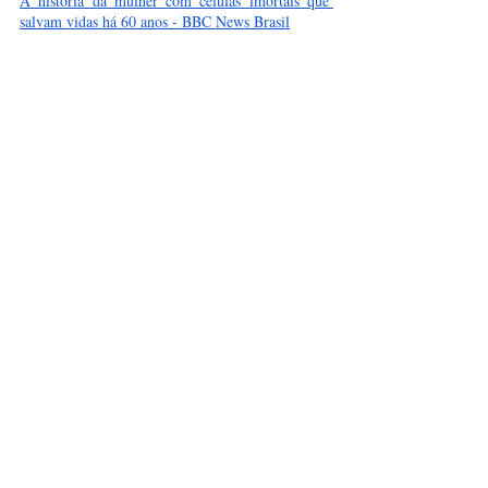
A história da mulher com células imortais que 
salvam vidas há 60 anos - BBC News Brasil
The Legacy of Henrietta Lacks
HeLa cells (1951) | British Society for 
Immunology
Henrietta Lacks: How Her Cells Became One of 
the Most Important Medical Tools in History
Henrietta Lacks, Whose Cells Were Taken 
Without Her Consent, Is Honored by WHO - The 
New York Times
Henrietta Lacks: 'Mother' of modern medicine 
honoured - BBC News
Células
Câncer
Ética
HeLa
Henrietta Lacks
Antiético
Ciências Naturais