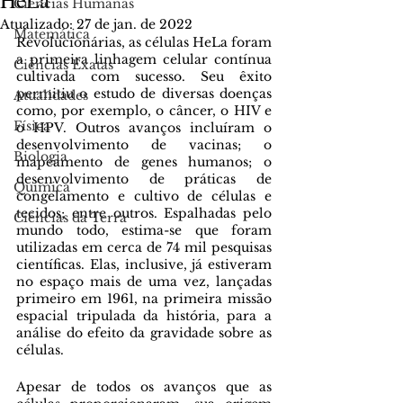
Ciências Humanas
Atualizado:
27 de jan. de 2022
Matemática
Revolucionárias, as células HeLa foram 
a primeira linhagem celular contínua 
Ciências Exatas
cultivada com sucesso. Seu êxito 
permitiu o estudo de diversas doenças 
Atualidades
como, por exemplo, o câncer, o HIV e 
Física
o HPV. Outros avanços incluíram o 
desenvolvimento de vacinas; o 
Biologia
mapeamento de genes humanos; o 
desenvolvimento de práticas de 
Química
congelamento e cultivo de células e 
tecidos; entre outros. Espalhadas pelo 
Ciências da Terra
mundo todo, estima-se que foram 
utilizadas em cerca de 74 mil pesquisas 
científicas. Elas, inclusive, já estiveram 
no espaço mais de uma vez, lançadas 
primeiro em 1961, na primeira missão 
espacial tripulada da história, para a 
análise do efeito da gravidade sobre as 
células.
Apesar de todos os avanços que as 