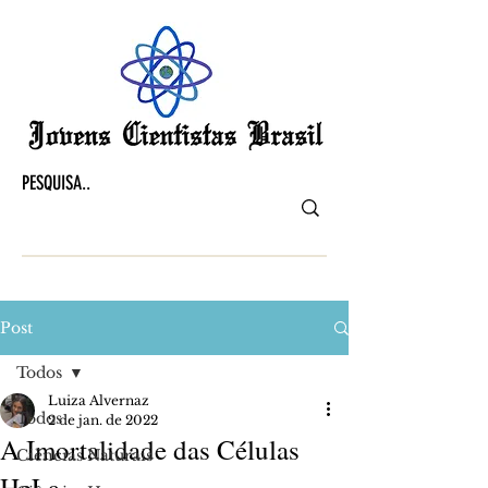
Post
Todos
Luiza Alvernaz
Todos
2 de jan. de 2022
A Imortalidade das Células
Ciências Naturais
HeLa