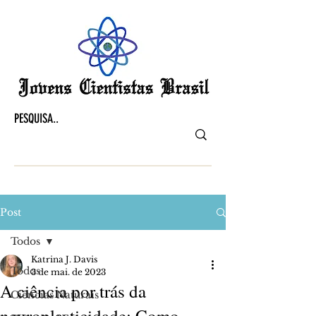
Post
Todos
Katrina J. Davis
Todos
3 de mai. de 2023
A ciência por trás da
Ciências Naturais
neuroplasticidade: Como