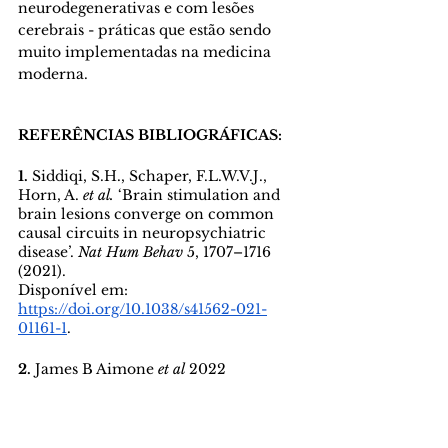
neurodegenerativas e com lesões 
cerebrais - práticas que estão sendo 
muito implementadas na medicina 
moderna. 
REFERÊNCIAS BIBLIOGRÁFICAS:
1. 
Siddiqi, S.H., Schaper, F.L.W.V.J., 
Horn, A. 
et al.
 ‘Brain stimulation and 
brain lesions converge on common 
causal circuits in neuropsychiatric 
disease’. 
Nat Hum Behav
 5, 1707–1716 
(2021). 
Disponível em: 
https://doi.org/10.1038/s41562-021-
01161-1
.
2. 
James B Aimone 
et al
 2022 
‘
Neuromorphic. Comput. Eng.’
 2 032003
Disponível em:
https://iopscience.iop.org/article/10.10
88/2634-4386/ac889c/meta
.