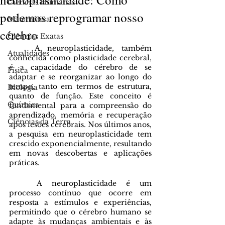
Ciências Humanas
podemos reprogramar nosso
Matemática
cérebro
Ciências Exatas
	A neuroplasticidade, também 
Atualidades
conhecida como plasticidade cerebral, 
é a capacidade do cérebro de se 
Física
adaptar e se reorganizar ao longo do 
tempo, tanto em termos de estrutura, 
Biologia
quanto de função. Este conceito é 
Química
fundamental para a compreensão do 
aprendizado, memória e recuperação 
Ciências da Terra
após lesões cerebrais. Nos últimos anos, 
a pesquisa em neuroplasticidade tem 
crescido exponencialmente, resultando 
em novas descobertas e aplicações 
práticas. 
	A neuroplasticidade é um 
processo contínuo que ocorre em 
resposta a estímulos e experiências, 
permitindo que o cérebro humano se 
adapte às mudanças ambientais e às 