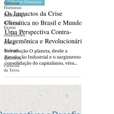
Ciências Humanas
Ciências
Humanas
Os Impactos da Crise
Matemática
Climática no Brasil e Mundo:
Ciências
Exatas
Uma Perspectiva Contra-
Atualidades
Hegemônica e Revolucionária
Física
Biologia
Introdução O planeta, desde a
Revolução Industrial e o surgimento e
Química
consolidação do capitalismo, vêm
Ciências
sofrendo com os impactos do colapso...
da Terra