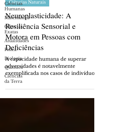
Ciências Naturais
Ciências
Humanas
Neuroplasticidade: A
Matemática
Resiliência Sensorial e
Ciências
Exatas
Motora em Pessoas com
Atualidades
Deficiências
Física
Biologia
A capacidade humana de superar
adversidades é notavelmente
Química
exemplificada nos casos de indivíduos
Ciências
com deficiências físicas que, contra...
da Terra