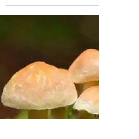
A influenza aviária A (H5N1)
representa um mal mundial que já
afetou e ainda afeta diversas
populações de seres vivos infectados.
Ela...