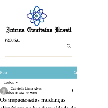
Post
Todos
Gabrielle Lima Alves
Todos
29 de abr. de 2024
Os impactos das mudanças
Ciências Naturais
climáticas na biodiversidade do