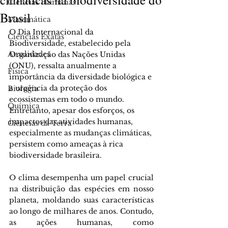
Ciências Humanas
Brasil
Matemática
O Dia Internacional da 
Ciências Exatas
Biodiversidade, estabelecido pela 
Atualidades
Organização das Nações Unidas 
(ONU), ressalta anualmente a 
Física
importância da diversidade biológica e 
a urgência da proteção dos 
Biologia
ecossistemas em todo o mundo. 
Química
Entretanto, apesar dos esforços, os 
impactos das atividades humanas, 
Ciências da Terra
especialmente as mudanças climáticas, 
persistem como ameaças à rica 
biodiversidade brasileira.
O clima desempenha um papel crucial 
na distribuição das espécies em nosso 
planeta, moldando suas características 
ao longo de milhares de anos. Contudo, 
as ações humanas, como 