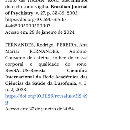
Pinto de; HASAN, Rosa. Mecanismos 
do ciclo sono-vigília. 
Brazilian Journal 
of Psychiatry
, v. 27, p. 33-39, 2005.
https://doi.org/10.1590/S1516-
44462005000500007
Acesso em: 29 de janeiro de 2024.
FERNANDES, Rodrigo; PEREIRA, Ana 
Maria; FERNANDES, António. 
Consumo de cafeína, índice de massa 
corporal e qualidade do sono. 
RevSALUS-Revista Científica 
Internacional da Rede Académica das 
Ciências da Saúde da Lusofonia
, v. 5, 
n. 2, 2023.
https://doi.org/10.51126/revsalus.v5i2.49
0
Acesso em: 27 de janeiro de 2024.
LESSA, Ruan Teixeira et al. A privação 
do sono e suas implicações na saúde 