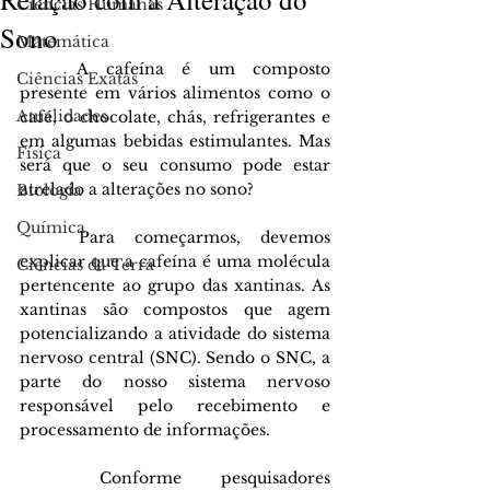
Ciências Humanas
Sono
Matemática
A cafeína é um composto 
Ciências Exatas
presente em vários alimentos como o 
Atualidades
café, o chocolate, chás, refrigerantes e 
em algumas bebidas estimulantes. Mas 
Física
será que o seu consumo pode estar 
atrelado a alterações no sono?
Biologia
Química
Para começarmos, devemos 
explicar que a cafeína é uma molécula 
Ciências da Terra
pertencente ao grupo das xantinas. As 
xantinas são compostos que agem 
potencializando a atividade do sistema 
nervoso central (SNC). Sendo o SNC, a 
parte do nosso sistema nervoso 
responsável pelo recebimento e 
processamento de informações. 
Conforme pesquisadores 