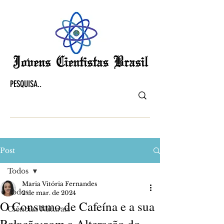
Post
Todos
Maria Vitória Fernandes
Todos
2 de mar. de 2024
O Consumo de Cafeína e a sua
Ciências Naturais
Relação com a Alteração do