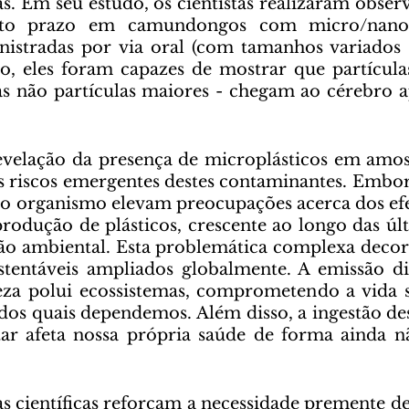
s. Em seu estudo, os cientistas realizaram observ
to prazo em camundongos com micro/nanopa
nistradas por via oral (com tamanhos variados 
o, eles foram capazes de mostrar que partícula
 não partículas maiores - chegam ao cérebro ap
os riscos emergentes destes contaminantes. Embor
o organismo elevam preocupações acerca dos efei
produção de plásticos, crescente ao longo das últ
ão ambiental. Esta problemática complexa decor
tentáveis ampliados globalmente. A emissão di
eza polui ecossistemas, comprometendo a vida s
dos quais dependemos. Além disso, a ingestão dest
ar afeta nossa própria saúde de forma ainda nã