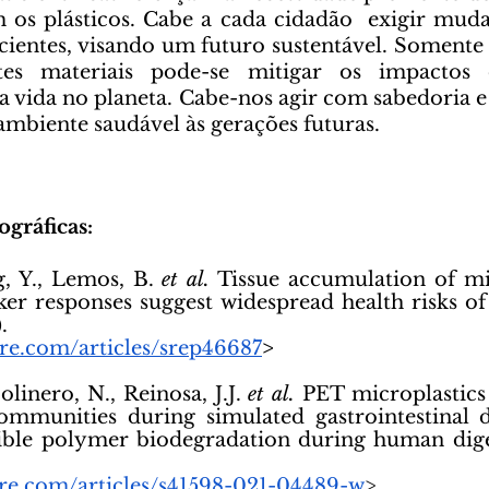
 os plásticos. Cabe a cada cidadão  exigir muda
cientes, visando um futuro sustentável. Somente
tes materiais pode-se mitigar os impactos 
a vida no planeta. Cabe-nos agir com sabedoria e 
ambiente saudável às gerações futuras.
ográficas:
g, Y., Lemos, B. 
et al.
 Tissue accumulation of mic
r responses suggest widespread health risks of
. 
re.com/articles/srep46687
>
linero, N., Reinosa, J.J. 
et al.
 PET microplastics
mmunities during simulated gastrointestinal dig
sible polymer biodegradation during human dige
ure.com/articles/s41598-021-04489-w
>