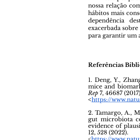
nossa relação com
hábitos mais cons
dependência des
exacerbada sobre 
para garantir um 
Referências Bibli
1. Deng, Y., Zhan
mice and biomarke
Rep
 7, 46687 (2017)
<
https://www.natu
2. Tamargo, A., Mo
gut microbiota co
evidence of plau
12, 528 (2022). 
<
https://www.nat