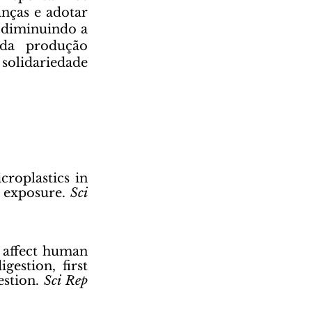
nças e adotar 
 diminuindo a 
da produção 
solidariedade 
roplastics in 
 exposure. 
Sci 
 affect human 
estion, first 
stion. 
Sci Rep