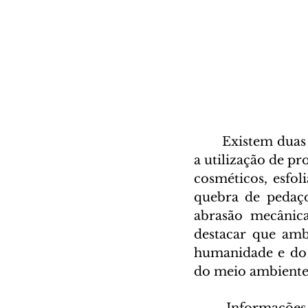
	Existem duas principais fontes de produção de microplásticos: a primeira é 
a utilização de p
cosméticos, esfol
quebra de pedaços
abrasão mecânic
destacar que amb
humanidade e do 
do meio ambiente