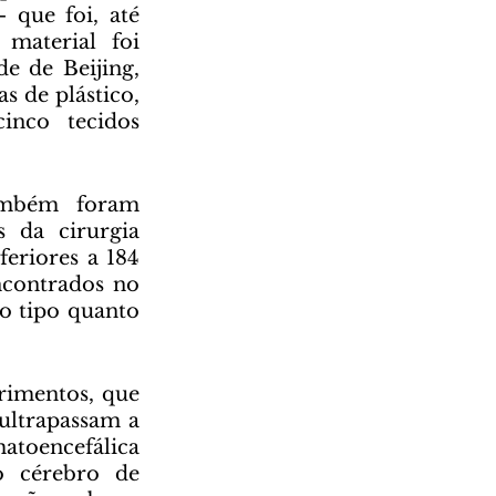
 que foi, até 
aterial foi 
 de Beijing, 
 de plástico, 
co tecidos  
 da cirurgia 
eriores a 184 
contrados no 
 tipo quanto 
ultrapassam a 
atoencefálica 
 cérebro de 