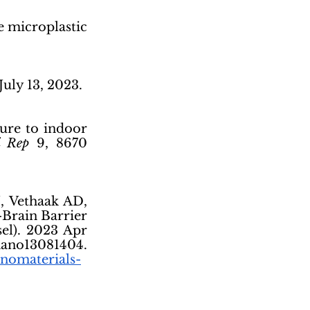
e microplastic 
July 13, 2023.
re to indoor 
i Rep
 9, 8670 
, Vethaak AD, 
Brain Barrier 
l). 2023 Apr 
81404.		
nomaterials-