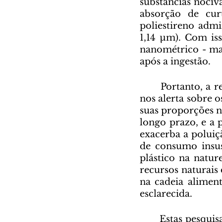
substâncias nociva
absorção de cur
poliestireno admi
1,14 µm). Com iss
nanométrico - mas
após a ingestão.
	Portanto, a revelação da presença de microplásticos em amostras humanas 
nos alerta sobre 
suas proporções n
longo prazo, e a 
exacerba a poluiç
de consumo insus
plástico na natur
recursos naturais 
na cadeia aliment
esclarecida.
	Estas pesquisas científicas reforçam a necessidade premente de repensarmos 