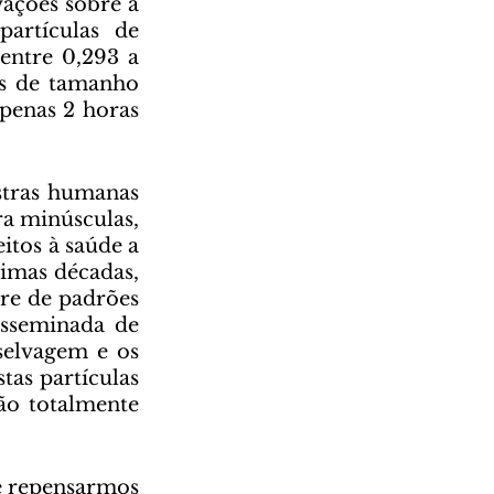
ações sobre a 
rtículas de 
entre 0,293 a 
s de tamanho 
enas 2 horas 
a minúsculas, 
tos à saúde a 
imas décadas, 
re de padrões 
sseminada de 
elvagem e os 
as partículas 
o totalmente 