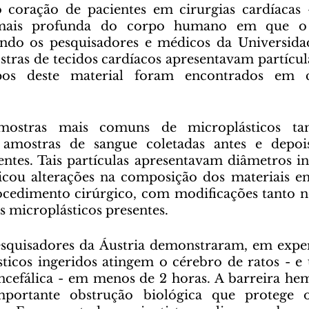
 coração de pacientes em cirurgias cardíacas -
mais profunda do corpo humano em que o m
ndo os pesquisadores e médicos da Universidade
tras de tecidos cardíacos apresentavam partículas
os deste material foram encontrados em cin
s amostras de sangue coletadas antes e depois
entes. Tais partículas apresentavam diâmetros inf
icou alterações na composição dos materiais en
cedimento cirúrgico, com modificações tanto no
s microplásticos presentes.
ticos ingeridos atingem o cérebro de ratos - e 
cefálica - em menos de 2 horas. A barreira hem
ortante obstrução biológica que protege o