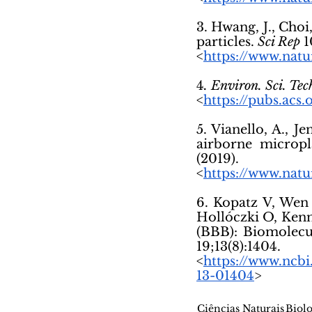
3. Hwang, J., Choi,
particles. 
Sci Rep
 
<
https://www.nat
4
. Environ. Sci. Tec
<
https://pubs.acs.
5. Vianello, A., Je
airborne micropl
(2019).
<
https://www.nat
6. Kopatz V, Wen 
Hollóczki O, Kenn
(BBB): Biomolecul
19;13(8):
<
https://www.ncb
13-01404
>
Ciências Naturais
Biolo