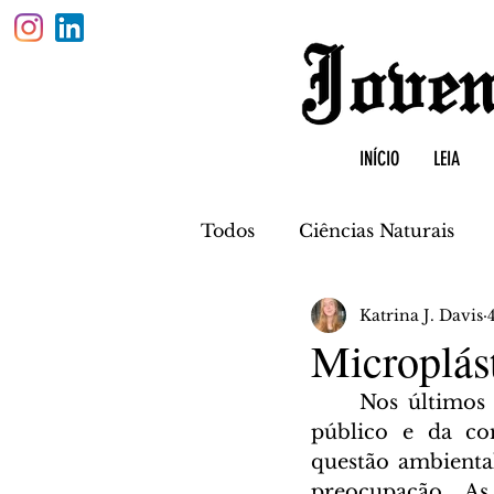
INÍCIO
LEIA
Todos
Ciências Naturais
Katrina J. Davis
Física
Biologia
Quí
Microplást
	Nos últimos anos, observou-se um aumento significativo do interesse do 
público e da com
questão ambiental
preocupação. As