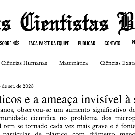
SOBRE NÓS
FAÇA PARTE DA EQUIPE
PUBLICAR
CONTATO
Ciências Humanas
Matemática
Ciências Exat
4 de set. de 2023
mica
Ciências da Terra
icos e a ameaça invisível à
unidade científica no problema dos microplá
 tem se tornado cada vez mais grave e é fonte 
 partículas de plástico com diâmetro men