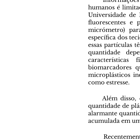
	Informações mais específicas sobre a toxicidade de microplásticos em 
humanos é limitad
Universidade de N
fluorescentes e
micrómetro) para
específica dos te
essas partículas t
quantidade dep
características
biomarcadores qu
microplásticos in
como estresse.
	Além disso, estudos feitos por uma Universidade na Dinamarca sobre a 
quantidade de plá
alarmante quantid
acumulada em uma 
	Recentemente, inclusive, médicos chineses identificaram partículas de 