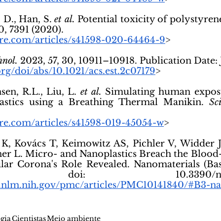
 D., Han, S. 
et al.
 Potential toxicity of polystyren
10, 7391 (2020).
ure.com/articles/s41598-020-64464-9
>
hnol.
 2023, 57, 30, 10911–10918. Publication Date: 
org/doi/abs/10.1021/acs.est.2c07179
>
nsen, R.L., Liu, L. 
et al.
 Simulating human exposu
astics using a Breathing Thermal Manikin. 
Sc
ure.com/articles/s41598-019-45054-w
>
K, Kovács T, Keimowitz AS, Pichler V, Widder J
er L. Micro- and Nanoplastics Breach the Blood-
ar Corona's Role Revealed. Nanomaterials (Base
1404. doi: 10.3390/nano130
i.nlm.nih.gov/pmc/articles/PMC10141840/#B3-na
gia
Cientistas
Meio ambiente