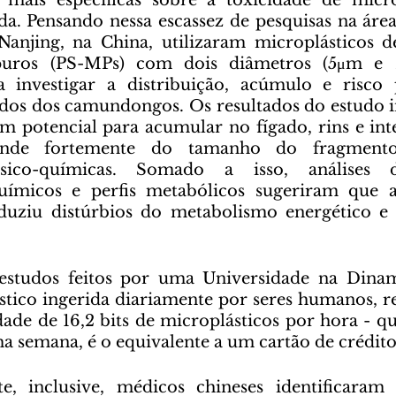
a. Pensando nessa escassez de pesquisas na área, 
anjing, na China, utilizaram microplásticos de
 puros (PS-MPs) com dois diâmetros (5μm e
 investigar a distribuição, acúmulo e risco 
cidos dos camundongos. Os resultados do estudo 
êm potencial para acumular no fígado, rins e inte
ende fortemente do tamanho do fragmento
 físico-químicas. Somado a isso, análises d
ímicos e perfis metabólicos sugeriram que a
duziu distúrbios do metabolismo energético e l
stico ingerida diariamente por seres humanos, 
ade de 16,2 bits de microplásticos por hora - qu
semana, é o equivalente a um cartão de crédito 