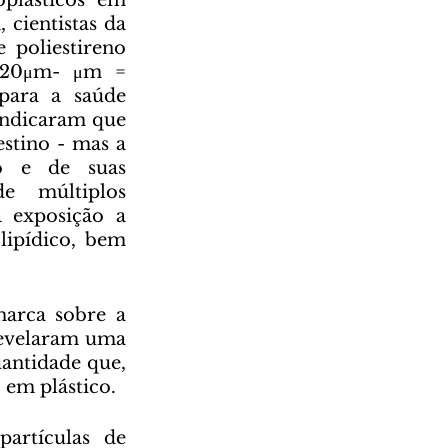
cientistas da 
 poliestireno 
 20μm- μm = 
para a saúde 
indicaram que 
stino - mas a 
 e de suas 
e múltiplos 
 exposição a 
ipídico, bem 
revelaram uma 
antidade que, 
em plástico. 