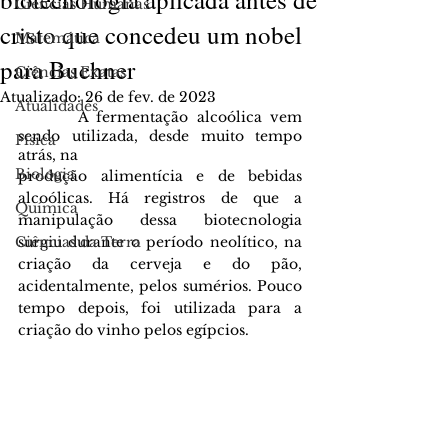
Ciências Humanas
cristo que concedeu um nobel
Matemática
para Buchner
Ciências Exatas
Atualizado:
26 de fev. de 2023
Atualidades
       A fermentação alcoólica vem 
sendo utilizada, desde muito tempo 
Física
atrás, na
Biologia
produção alimentícia e de bebidas 
alcoólicas. Há registros de que a 
Química
manipulação dessa biotecnologia 
Ciências da Terra
surgiu durante o período neolítico, na 
criação da cerveja e do pão, 
acidentalmente, pelos sumérios. Pouco 
tempo depois, foi utilizada para a 
criação do vinho pelos egípcios.