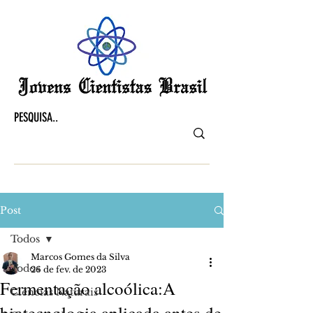
Post
Todos
Marcos Gomes da Silva
Todos
26 de fev. de 2023
Fermentação alcoólica:A
Ciências Naturais
biotecnologia aplicada antes de