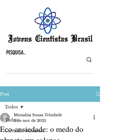
Post
Todos
Monalisa Sousa Trindade
Todos
3 de nov. de 2025
Eco-ansiedade: o medo do
Ciências Naturais
planeta em colapso