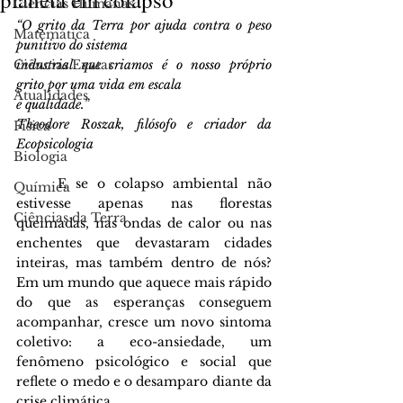
Ciências Humanas
“O grito da Terra por ajuda contra o peso 
Matemática
punitivo do sistema
Ciências Exatas
industrial que criamos é o nosso próprio 
grito por uma vida em escala
Atualidades
e qualidade.
”
Theodore Roszak, filósofo e criador da 
Física
Ecopsicologia
Biologia
	E se o colapso ambiental não 
Química
estivesse apenas nas florestas 
Ciências da Terra
queimadas, nas ondas de calor ou nas 
enchentes que devastaram cidades 
inteiras, mas também dentro de nós? 
Em um mundo que aquece mais rápido 
do que as esperanças conseguem 
acompanhar, cresce um novo sintoma 
coletivo: a eco-ansiedade, um 
fenômeno psicológico e social que 
reflete o medo e o desamparo diante da 
crise climática.