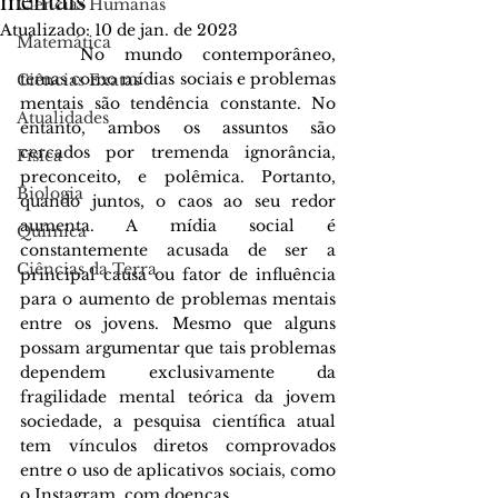
Ciências Humanas
Atualizado:
10 de jan. de 2023
Matemática
	No mundo contemporâneo, 
temas como mídias sociais e problemas 
Ciências Exatas
mentais são tendência constante. No 
Atualidades
entanto, ambos os assuntos são 
cercados por tremenda ignorância, 
Física
preconceito, e polêmica. Portanto, 
Biologia
quando juntos, o caos ao seu redor 
aumenta. A mídia social é 
Química
constantemente acusada de ser a 
Ciências da Terra
principal causa ou fator de influência 
para o aumento de problemas mentais 
entre os jovens. Mesmo que alguns 
possam argumentar que tais problemas 
dependem exclusivamente da 
fragilidade mental teórica da jovem 
sociedade, a pesquisa científica atual 
tem vínculos diretos comprovados 
entre o uso de aplicativos sociais, como 
o Instagram, com doenças.