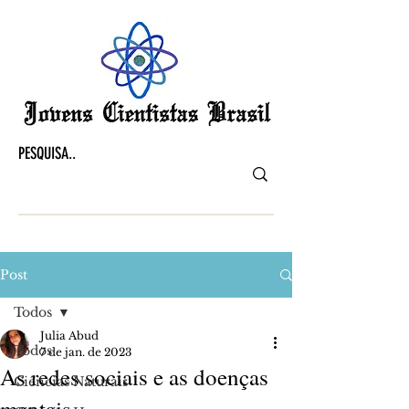
Post
Todos
Julia Abud
Todos
7 de jan. de 2023
As redes sociais e as doenças
Ciências Naturais
mentais