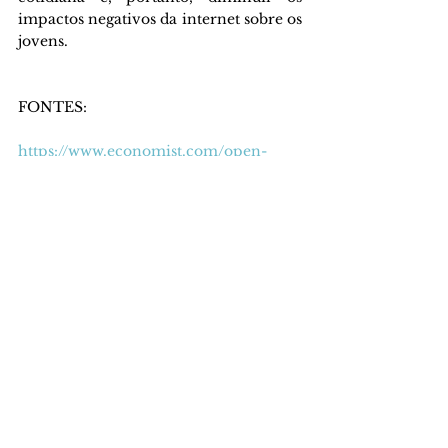
impactos negativos da internet sobre os 
jovens.
FONTES:
https://www.economist.com/open-
future/2018/10/15/how-to-stay-sane-
amid-social-media
https://www.economist.com/graphic-
detail/2018/05/18/how-heavy-use-of-
social-media-is-linked-to-mental-
illness
https://www.medicalnewstoday.com/art
icles/social-media-and-mental-health
https://www.economist.com/graphic-
detail/2019/08/08/americas-social-