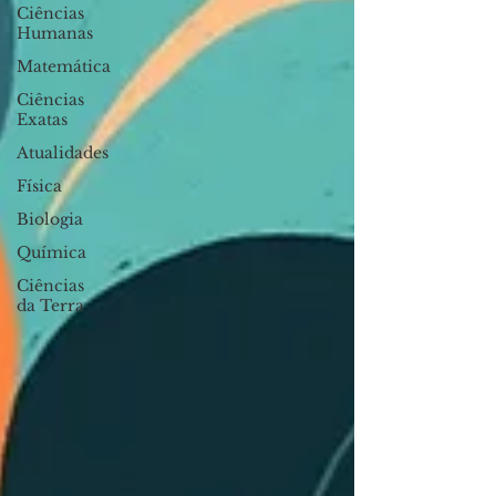
Ciências
Humanas
Matemática
Ciências
Exatas
Atualidades
Física
Biologia
Química
Ciências
da Terra