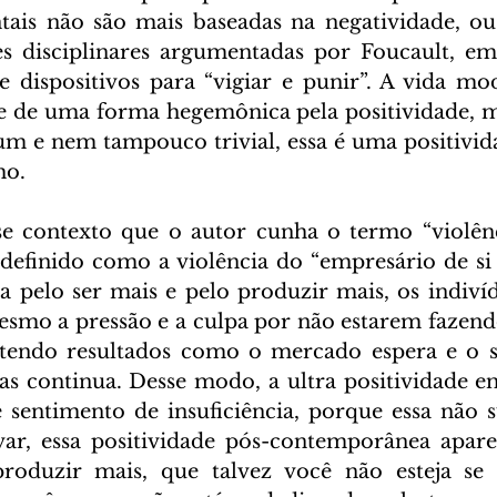
tais não são mais baseadas na negatividade, ou 
s disciplinares argumentadas por Foucault, em 
e dispositivos para “vigiar e punir”. A vida mo
e de uma forma hegemônica pela positividade, m
m e nem tampouco trivial, essa é uma positivid
o. 
e contexto que o autor cunha o termo “violênci
definido como a violência do “empresário de si
a pelo ser mais e pelo produzir mais, os indiví
esmo a pressão e a culpa por não estarem fazendo 
tendo resultados como o mercado espera e o s
nas continua. Desse modo, a ultra positividade 
 sentimento de insuficiência, porque essa não s
ar, essa positividade pós-contemporânea aparec
oduzir mais, que talvez você não esteja se 