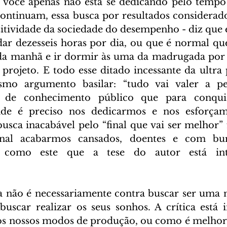
e você apenas não está se dedicando pelo tempo 
continuam, essa busca por resultados considerad
ositividade da sociedade do desempenho - diz que 
dar dezesseis horas por dia, ou que é normal que
 da manhã e ir dormir às uma da madrugada por 
projeto. E todo esse ditado incessante da ultra p
mo argumento basilar: “tudo vai valer a pen
é de conhecimento público que para conquis
nde é preciso nos dedicarmos e nos esforçam
sca inacabável pelo “final que vai ser melhor” 
inal acabarmos cansados, doentes e com bu
 como este que a tese do autor está intr
ca não é necessariamente contra buscar ser uma 
scar realizar os seus sonhos. A crítica está i
s nossos modos de produção, ou como é melhor d