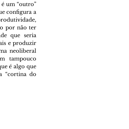
 é um “outro” 
e configura a 
rodutividade, 
 por não ter 
de que seria 
is e produzir 
a neoliberal 
em tampouco 
e é algo que 
 “cortina do 