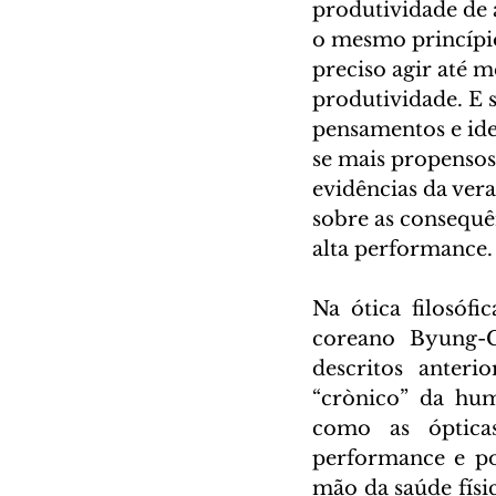
produtividade de 
o mesmo princípio 
preciso agir até 
produtividade. E s
pensamentos e ide
se mais propensos
evidências da vera
sobre as consequên
alta performance.
Na ótica filosófi
coreano Byung-C
descritos anteri
“crònico” da hum
como as óptica
performance e por
mão da saúde físic