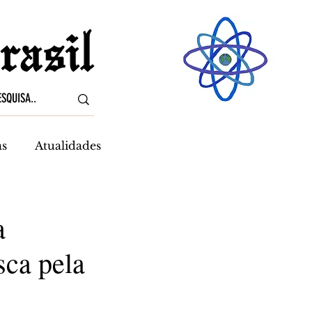
as
Atualidades
a
sca pela