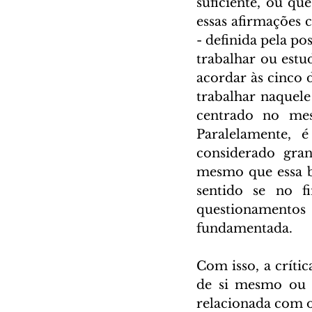
suficiente, ou qu
essas afirmações 
- definida pela p
trabalhar ou estu
acordar às cinco
trabalhar naquele 
centrado no mes
Paralelamente, 
considerado gra
mesmo que essa bu
sentido se no f
questionamentos
fundamentada. 
Com isso, a críti
de si mesmo ou bu
relacionada com o