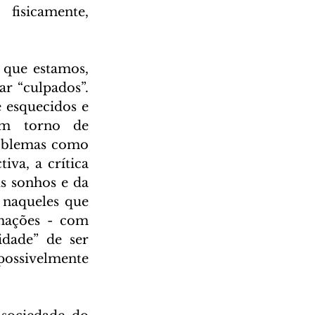
isicamente, 
 que estamos, 
r “culpados”. 
 esquecidos e 
em torno de 
oblemas como 
va, a crítica 
s sonhos e da 
 naqueles que 
mações - com 
idade” de ser 
possivelmente 