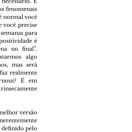
necessário. E 
os fenomenais 
é normal você 
 você precise 
semanas para 
ositividade é 
a no final”. 
tarmos algo 
os, mas será 
faz realmente 
rnout? É em 
insecamente 
melhor versão 
nerentemente 
efinido pelo 