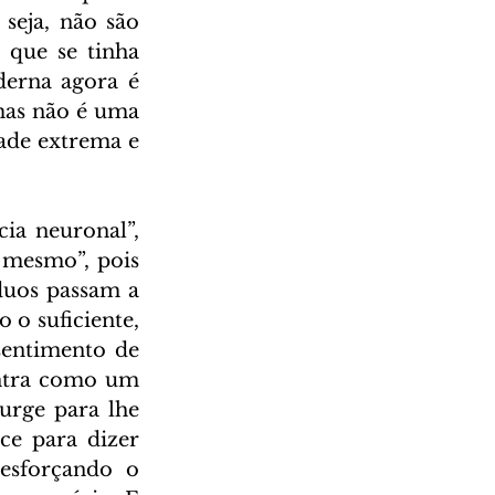
seja, não são 
que se tinha 
derna agora é 
as não é uma 
ade extrema e 
a neuronal”, 
 mesmo”, pois 
duos passam a 
o suficiente, 
entimento de 
entra como um 
urge para lhe 
e para dizer 
esforçando o 