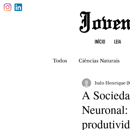
INÍCIO
LEIA
Todos
Ciências Naturais
Italo Henrique
2
Física
Biologia
Quí
A Socieda
Neuronal: 
produtivi