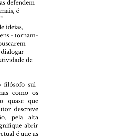
mas defendem 
mais, é 
” 
e ideias, 
vens - tornam-
 buscarem 
 dialogar 
utividade de 
 filósofo sul-
mas como os 
ço quase que 
tor descreve 
, pela alta 
ifique abrir 
ctual é que as 