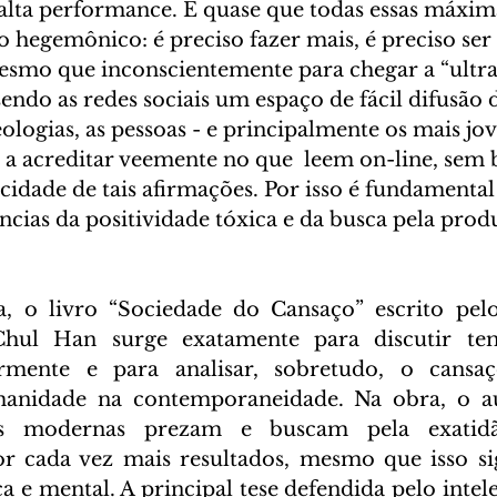
alta performance. E quase que todas essas máxi
hegemônico: é preciso fazer mais, é preciso ser 
mesmo que inconscientemente para chegar a “ultra
endo as redes sociais um espaço de fácil difusão d
ologias, as pessoas - e principalmente os mais jo
 a acreditar veemente no que  leem on-line, sem
cidade de tais afirmações. Por isso é fundamental
cias da positividade tóxica e da busca pela prod
 
ca, o livro “Sociedade do Cansaço” escrito pelo
hul Han surge exatamente para discutir te
ormente e para analisar, sobretudo, o cansa
anidade na contemporaneidade. Na obra, o au
s modernas prezam e buscam pela exatidão
 cada vez mais resultados, mesmo que isso sign
a e mental. A principal tese defendida pelo intele