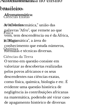
Ciências Humanas
brasileiro
Matemática
Afromatemática: 
Ciências Exatas
Atualidades
A “Afromatemática,” união das 
palavras "Afro", que remete ao que 
Física
vem, tem descendência ou é da África, 
e "Matemática", a área do 
Biologia
conhecimento que estuda números, 
Química
fórmulas e técnicas diversas. 
Ciências da Terra
O termo em questão consiste em 
valorizar as descobertas realizadas 
pelos povos africanos e os seus 
descendentes nas ciências exatas, 
como física, química, biologia e etc. É 
evidente uma questão histórica de 
negligência às contribuições africanas 
na matemática, podendo até virar caso 
de apagamento histórico de diversas 