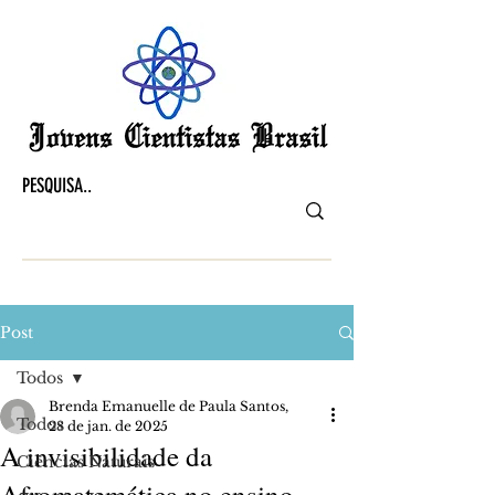
Post
Todos
Brenda Emanuelle de Paula Santos,
Todos
28 de jan. de 2025
A invisibilidade da
Ciências Naturais
Afromatemática no ensino