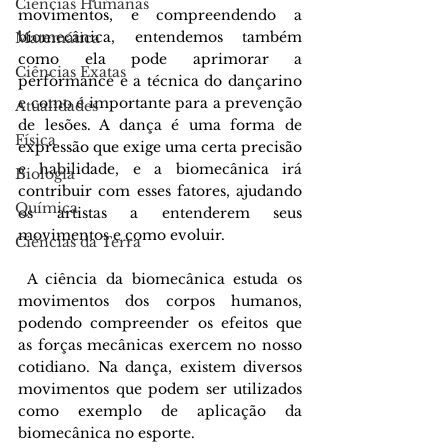
Ciências Humanas
movimentos, e compreendendo a 
biomecânica, entendemos também 
Matemática
como ela pode aprimorar a 
Ciências Exatas
performance e a técnica do dançarino 
e como é importante para a prevenção 
Atualidades
de lesões. A dança é uma forma de 
Física
expressão que exige uma certa precisão 
e habilidade, e a biomecânica irá 
Biologia
contribuir com esses fatores, ajudando 
Química
os artistas a entenderem seus 
movimentos e como evoluir. 
Ciências da Terra
 A ciência da biomecânica estuda os 
movimentos dos corpos humanos, 
podendo compreender os efeitos que 
as forças mecânicas exercem no nosso 
cotidiano. Na dança, existem diversos 
movimentos que podem ser utilizados 
como exemplo de aplicação da 
biomecânica no esporte. 