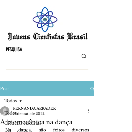
Post
Todos
FERNANDA ARKADER
Todos
17 de out. de 2024
A biomecânica na dança
Ciências Naturais
Na dança, são feitos diversos 