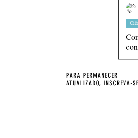
Ciê
Com
con
Méd
PARA PERMANECER
ATUALIZADO, INSCREVA-S