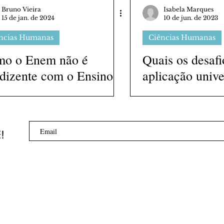
Bruno Vieira
Isabela Marques
15 de jan. de 2024
10 de jun. de 2023
ncias Humanas
Ciências Humanas
o o Enem não é
Quais os desafi
dizente com o Ensino
aplicação unive
io brasileiro
internacional 
estudante brasi
E!