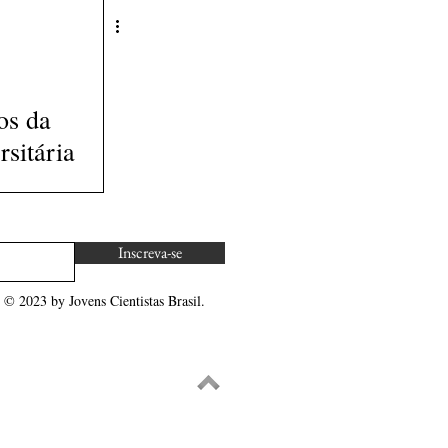
os da
rsitária
para um
leiro?
Inscreva-se
© 2023 by Jovens Cientistas Brasil.