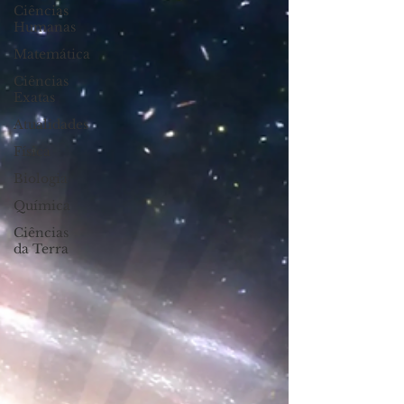
Ciências
Humanas
Matemática
Ciências
Exatas
Atualidades
Física
Biologia
Química
Ciências
da Terra