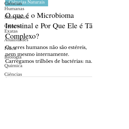
Ciências Naturais
Ciências
Humanas
O que é o Microbioma
Matemática
Intestinal e Por Que Ele é Tão
Ciências
Exatas
Complexo?
Atualidades
Os seres humanos não são estéreis,
Física
nem mesmo internamente.
Biologia
Carregamos trilhões de bactérias: na
Química
pele, na boca e até mesmo dentro do...
Ciências
da Terra
PARA PERMANECER ATUALIZADO,
INSCREVA-SE!
Inscreva-se