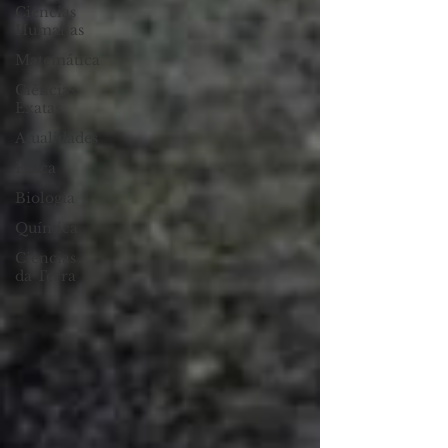
Ciências
Humanas
Matemática
Ciências
Exatas
Atualidades
Física
Biologia
Química
Ciências
da Terra