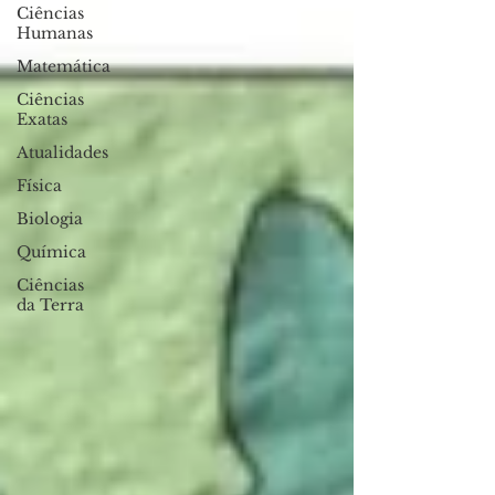
Ciências
Humanas
Matemática
Ciências
Exatas
Atualidades
Física
Biologia
Química
Ciências
da Terra