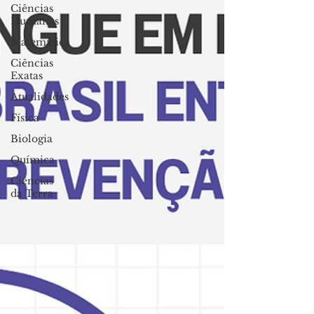
Ciências
Humanas
Matemática
Ciências
Exatas
Atualidades
Física
Biologia
Química
Ciências
da Terra