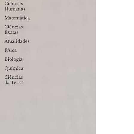
Ciências
Humanas
Matemática
Ciências
Exatas
Atualidades
Física
Biologia
Química
Ciências
da Terra