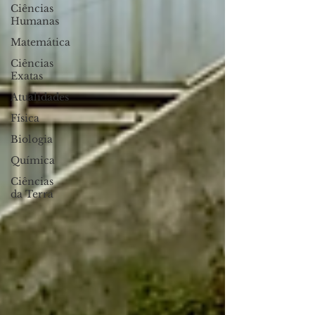
Ciências
Humanas
Matemática
Ciências
Exatas
Atualidades
Física
Biologia
Química
Ciências
da Terra