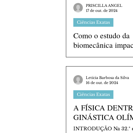
PRISCILLA ANGEL
17 de out. de 2024
Ciências Exatas
Como o estudo da
biomecânica impac
desempenho dos at
ginástica artística?
Letícia Barbosa da Silva
16 de out. de 2024
Ciências Exatas
A FÍSICA DENT
GINÁSTICA OLÍ
INTRODUÇÃO Na 32.ª edição dos