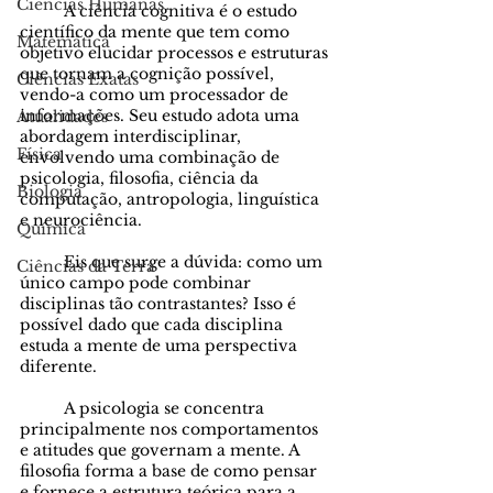
Ciências Humanas
	A ciência cognitiva é o estudo 
científico da mente que tem como 
Matemática
objetivo elucidar processos e estruturas 
que tornam a cognição possível, 
Ciências Exatas
vendo-a como um processador de 
informações. Seu estudo adota uma 
Atualidades
abordagem interdisciplinar, 
Física
envolvendo uma combinação de 
psicologia, filosofia, ciência da 
Biologia
computação, antropologia, linguística 
e neurociência. 
Química
	Eis que surge a dúvida: como um 
Ciências da Terra
único campo pode combinar 
disciplinas tão contrastantes? Isso é 
possível dado que cada disciplina 
estuda a mente de uma perspectiva 
diferente. 
	A psicologia se concentra 
principalmente nos comportamentos 
e atitudes que governam a mente. A 
filosofia forma a base de como pensar 
e fornece a estrutura teórica para a 