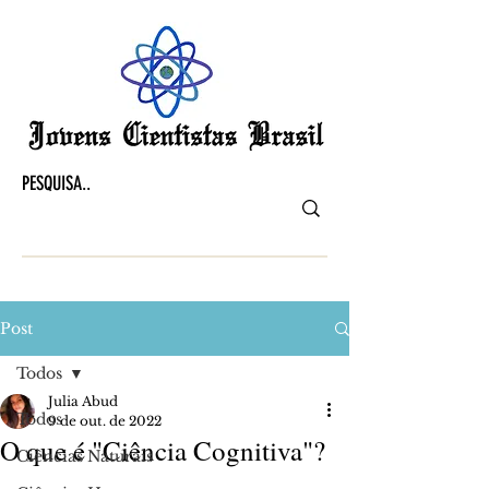
Post
Todos
Julia Abud
Todos
9 de out. de 2022
O que é "Ciência Cognitiva"?
Ciências Naturais