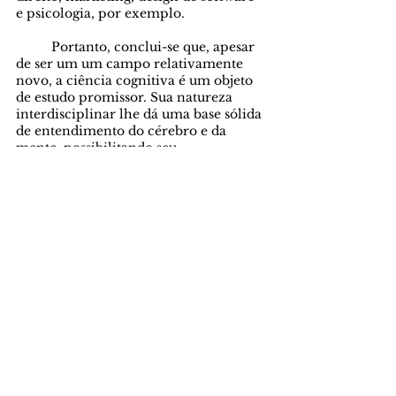
e psicologia, por exemplo. 
	Portanto, conclui-se que, apesar 
de ser um um campo relativamente 
novo, a ciência cognitiva é um objeto 
de estudo promissor. Sua natureza 
interdisciplinar lhe dá uma base sólida 
de entendimento do cérebro e da 
mente, possibilitando seu 
entendimento e análise a partir de 
diferentes perspectivas, oferecendo 
uma ampla e completa base de 
conhecimento sobre o cérebro. Além 
disso, sua variedade de enfoques a 
tornam um pilar comum à diversas 
carreiras, dentro e fora do campo 
acadêmico.
Ciências
Ciências Naturais
Neurociência
Psicologia
Cérebro
Cognição
Carreira
Ciências Naturais