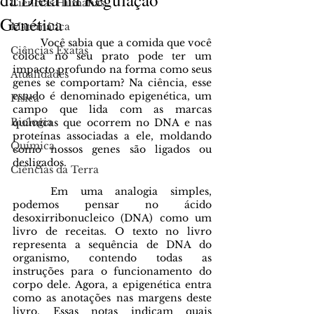
Ciências Humanas
Genética
Matemática
	Você sabia que a comida que você 
Ciências Exatas
coloca no seu prato pode ter um 
impacto profundo na forma como seus 
Atualidades
genes se comportam? Na ciência, esse 
estudo é denominado epigenética, um 
Física
campo que lida com as marcas 
Biologia
químicas que ocorrem no DNA e nas 
proteínas associadas a ele, moldando 
Química
como nossos genes são ligados ou 
desligados.
Ciências da Terra
	Em uma analogia simples, 
podemos pensar no ácido 
desoxirribonucleico (DNA) como um 
livro de receitas. O texto no livro 
representa a sequência de DNA do 
organismo, contendo todas as 
instruções para o funcionamento do 
corpo dele. Agora, a epigenética entra 
como as anotações nas margens deste 
livro. Essas notas indicam quais 