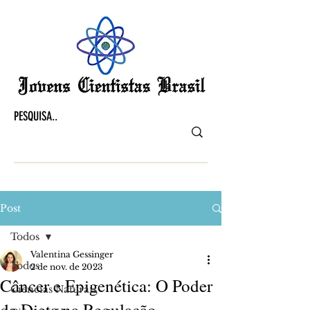
Post
Todos
Valentina Gessinger
Todos
2 de nov. de 2023
Câncer e Epigenética: O Poder
Ciências Naturais
da Dieta na Regulação