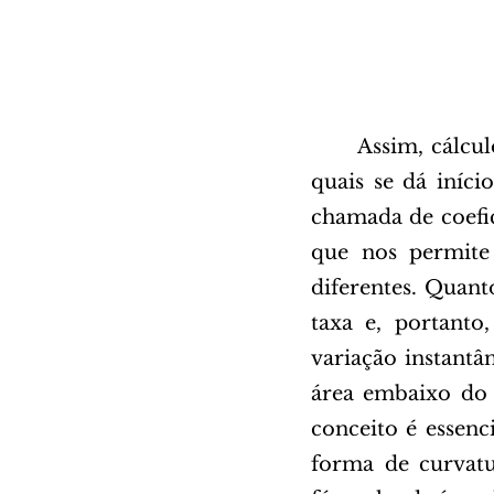
	Assim, cálculo utiliza a função para fundamentar os conceitos-chave pelos 
quais se dá iníci
chamada de coefic
que nos permite 
diferentes. Quant
taxa e, portanto,
variação instantâ
área embaixo do 
conceito é essenc
forma de curvatur