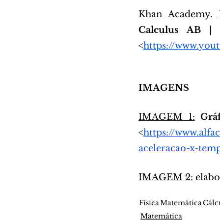
Khan Academy. 
Calculus AB |
<
https://www.yo
IMAGENS
IMAGEM 1:
Grá
<
https://www.alfa
aceleracao-x-tem
IMAGEM 2:
 elabo
Física
Matemática
Cálc
Matemática