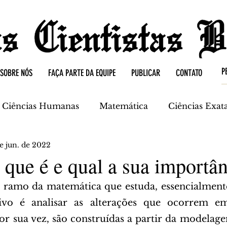
SOBRE NÓS
FAÇA PARTE DA EQUIPE
PUBLICAR
CONTATO
Ciências Humanas
Matemática
Ciências Exat
e jun. de 2022
mica
Ciências da Terra
 que é e qual a sua importâ
ivo é analisar as alterações que ocorrem em
por sua vez, são construídas a partir da modelage