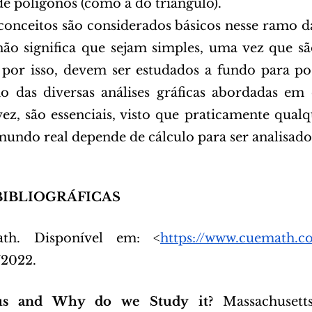
de polígonos (como a do triângulo).
onceitos são considerados básicos nesse ramo d
não significa que sejam simples, uma vez que sã
, por isso, devem ser estudados a fundo para pos
 das diversas análises gráficas abordadas em c
 vez, são essenciais, visto que praticamente qual
ndo real depende de cálculo para ser analisado
REFERÊNCIAS BIBLIOGRÁFICAS	
th. Disponível em: <
https://www.cuemath.c
/2022.
us and Why do we Study it?
 Massachusetts