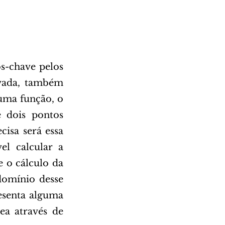
ivada, também 
uma função, o 
 dois pontos 
isa será essa 
l calcular a 
 o cálculo da 
omínio desse 
esenta alguma 
a através de 