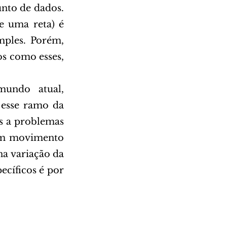
to de dados. 
 uma reta) é 
ples. Porém, 
s como esses, 
esse ramo da 
 a problemas 
em movimento 
a variação da 
cíficos é por 