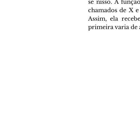
se nisso. A funçã
chamados de X e Y
Assim, ela receb
primeira varia de