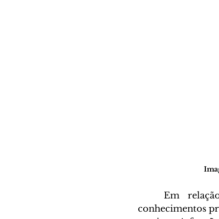
Ima
	Em relação ao conteúdo abordado em cálculo, é necessário ter 
conhecimentos pré