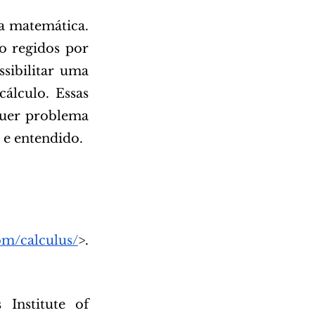
a matemática. 
o regidos por 
sibilitar uma 
álculo. Essas 
quer problema 
 e entendido.
om/calculus/
>. 
 Institute of 