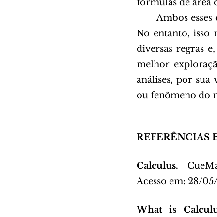
fórmulas de área 
Ambos esses c
No entanto, isso 
diversas regras e
melhor exploração
análises, por sua
ou fenômeno do mu
Calculus.
 CueMa
Acesso em: 28/05
What is Calcul