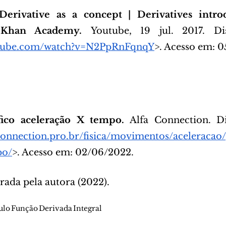
Derivative as a concept | Derivatives intro
 Khan Academy. 
Youtube, 19 jul. 2017. Di
utube.com/watch?v=N2PpRnFqnqY
>. Acesso em: 
fico aceleração X tempo.
 Alfa Connection. Di
connection.pro.br/fisica/movimentos/aceleracao/
po/
>. Acesso em: 02/06/2022.
rada pela autora (2022).
ulo
Função
Derivada
Integral