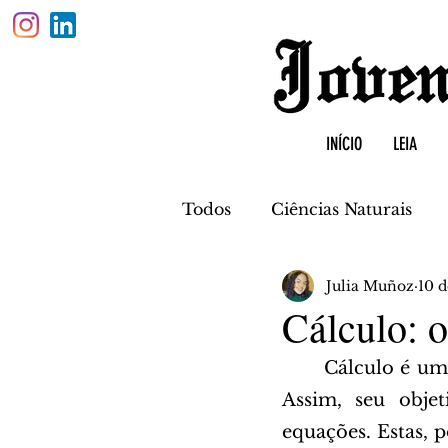
INÍCIO
LEIA
Todos
Ciências Naturais
Julia Muñoz
10 d
Física
Biologia
Quí
Cálculo: o
	Cálculo é um ramo da matemática que estuda, essencialmente, a mudança. 
Assim, seu objet
equações. Estas, 