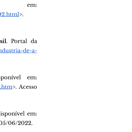
 em: 
02.html
>. 
il
. Portal da 
ndustria-de-a-
onível em: 
o.htm
>. Acesso 
isponível em: 
 05/06/2022.