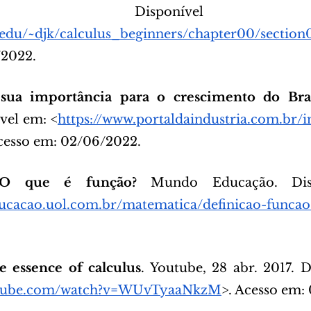
logy. Disponível
.edu/~djk/calculus_beginners/chapter00/section
/2022.
sua importância para o crescimento do Bras
vel em: <
https://www.portaldaindustria.com.br/i
Acesso em: 02/06/2022.
O que é função?
 Mundo Educação. Disp
ucacao.uol.com.br/matematica/definicao-funca
e essence of calculus
. Youtube, 28 abr. 2017. D
utube.com/watch?v=WUvTyaaNkzM
>. Acesso em: