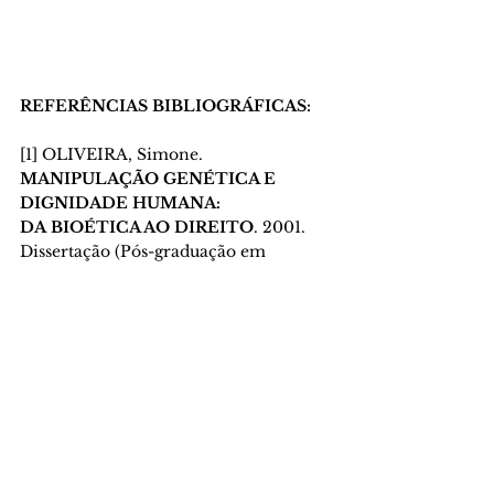
REFERÊNCIAS BIBLIOGRÁFICAS: 
[1] OLIVEIRA, Simone. 
MANIPULAÇÃO GENÉTICA E 
DIGNIDADE HUMANA: 
DA
BIOÉTICA AO DIREITO
.
2001. 
Dissertação (Pós-graduação em 
Direito) -
Universidade Federal de 
Santa Catarina, [
S. l.
], 2001. Disponível 
em:
https://repositorio.ufsc.br/xmlui/bi
tstream/handle/123456789/79645/17923
4.pdf
.
Acesso em: 18 mar. 2024.
[2] ALMEIDA, Layslla; NOGUEIRA, 
Renata. 
MANIPULAÇÃO GENÉTICA: 
AVANÇOS E
BIOÉTICA
.
-. 
Dissertação (Ensino Técnico 