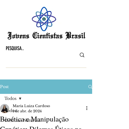
Post
Todos
Maria Luiza Cardoso
Todos
1 de abr. de 2024
Bioética e Manipulação
Ciências Naturais
Genética: Dilemas Éticos na