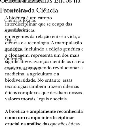
Ciências Humanas
Fronteira da Ciência
Matemática
A bioética é um campo 
Ciências Exatas
interdisciplinar que se ocupa das 
Atualidades
questões éticas
emergentes da relação entre a vida, a 
Física
ciência e a tecnologia. A manipulação
genética, incluindo a edição genética e 
Biologia
a clonagem, representa um dos mais
Química
significativos avanços científicos da era 
moderna, prometendo revolucionar a
Ciências da Terra
medicina, a agricultura e a 
biodiversidade. No entanto, essas 
tecnologias também trazem dilemas 
éticos complexos que desafiam nossos 
valores morais, legais e sociais.
A bioética é 
amplamente reconhecida 
como um campo interdisciplinar 
crucial na análise 
das questões éticas 