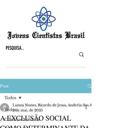
Post
Todos
Lunna Nunes, Ricardo de Jesus, Andréia dos Anjos, Fernanda Fern
Todos
2 de mai. de 2025
A EXCLUSÃO SOCIAL
Ciências Naturais
COMO DETERMINANTE DA