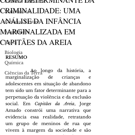
Ciências Humanas
CRIMINALIDADE: UMA
Matemática
ANÁLISE DA INFÂNCIA
Ciências Exatas
MARGINALIZADA EM
Atualidades
CAPITÃES DA AREIA
Física
Biologia
RESUMO 
Química
      Ao longo da história, a 
Ciências da Terra
marginalização de crianças e 
adolescentes em situação de abandono 
tem sido um fator determinante para a 
perpetuação da violência e da exclusão 
social. Em 
Capitães da Areia
, Jorge 
Amado constrói uma narrativa que 
evidencia essa realidade, retratando 
um grupo de meninos de rua que 
vivem à margem da sociedade e são 