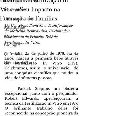
Ciências Humanas
Vitro e Seu Impacto na
Matemática
Formação de Famílias
Ciências Exatas
Da Concepção Pioneira à Transformação 
Atualidades
da Medicina Reprodutiva: Celebrando o 
Física
Nascimento do Primeiro Bebê de 
Fertilização In Vitro. 
Biologia
	Dia 25 de julho de 1978, há 45 
Química
anos, nasceu a primeira bebê através 
Ciências da Terra
de Fertilização In Vitro (FIV). 
Celebramos, assim, o aniversário  de 
uma conquista científica que mudou a 
vida de inúmeras pessoas. 
	Patrick Steptoe, um obstetra 
excepcional, junto com o pesquisador 
Robert Edwards, aperfeiçoaram a 
técnica da Fertilização In Vitro em 1977. 
O brilhante trabalho deles foi 
reconhecido na concepção pioneira da 