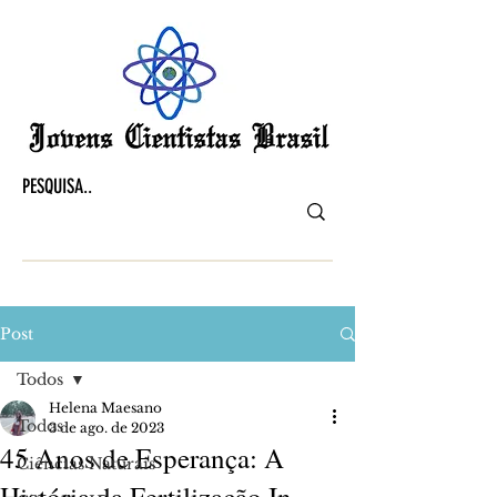
Post
Todos
Helena Maesano
Todos
3 de ago. de 2023
45 Anos de Esperança: A
Ciências Naturais
História da Fertilização In