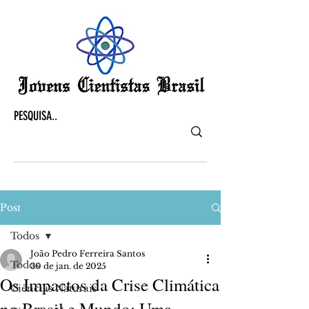
Post
Todos
João Pedro Ferreira Santos
Todos
30 de jan. de 2025
Os Impactos da Crise Climática
Ciências Naturais
no Brasil e Mundo: Uma