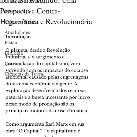
Ciências Humanas
Perspectiva Contra-
Matemática
Hegemônica e Revolucionária
Ciências Exatas
Atualidades
Introdução 
Física
O planeta, desde a Revolução 
Biologia
Industrial e o surgimento e 
Química
consolidação do capitalismo, vêm 
sofrendo com os impactos do colapso 
Ciências da Terra
ambiental causado pelas engrenagens 
do sistema econômico vigente. A 
exploração desenfreada dos recursos 
naturais e a busca incessante por lucro 
nesse modo de produção são os 
principais motores da crise climática. 
Como argumenta Karl Marx em sua 
obra “O Capital”: “ o capitalismo é 