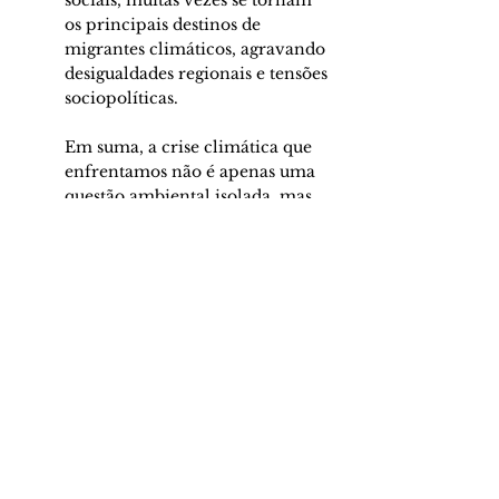
sociais, muitas vezes se tornam 
os principais destinos de 
migrantes climáticos, agravando 
desigualdades regionais e tensões 
sociopolíticas.
Em suma, a crise climática que 
enfrentamos não é apenas uma 
questão ambiental isolada, mas 
também política, social e 
econômica, profundamente 
enraizada nas contradições do 
atual sistema econômico vigente. 
A busca incessante por lucro, a 
exploração desenfreada dos 
recursos naturais e a perpetuação 
de desigualdades históricas 
colocaram o planeta à beira de 
um colapso ecológico sem 
precedentes.