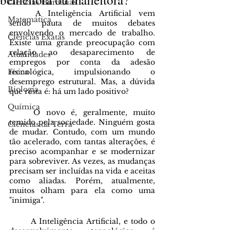
Ciências Humanas
	A Inteligência Artificial vem 
Matemática
sendo pauta de muitos debates 
envolvendo o mercado de trabalho. 
Ciências Exatas
Existe uma grande preocupação com 
relação ao desaparecimento de 
Atualidades
empregos por conta da adesão 
Física
tecnológica, impulsionando o 
desemprego estrutural. Mas, a dúvida 
Biologia
que resta é: há um lado positivo?
Química
	O novo é, geralmente, muito 
temido pela sociedade. Ninguém gosta 
Ciências da Terra
de mudar. Contudo, com um mundo 
tão acelerado, com tantas alterações, é 
preciso acompanhar e se modernizar 
para sobreviver. As vezes, as mudanças 
precisam ser incluídas na vida e aceitas 
como aliadas. Porém, atualmente, 
muitos olham para ela como uma 
"inimiga".
	A Inteligência Artificial, e todo o 