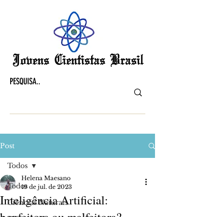
Post
Todos
Helena Maesano
Todos
19 de jul. de 2023
Inteligência Artificial:
Ciências Naturais
benfeitora ou malfeitora?