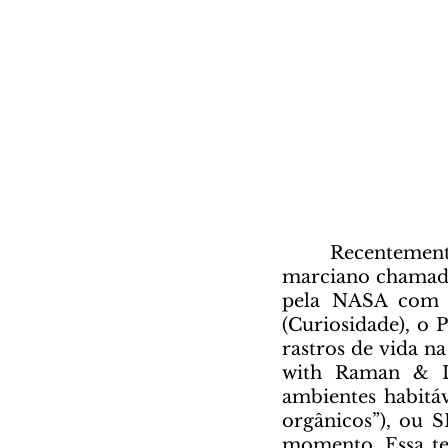
	Recentemente, o rover que tem tomado destaque nas notícias é um 
marciano chamado 
pela NASA com d
(Curiosidade), o 
rastros de vida n
with Raman & Lu
ambientes habitá
orgânicos”), ou 
momento. Essa te