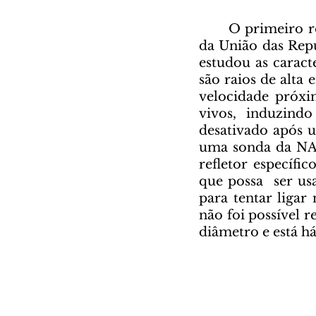
	O primeiro rover a ser projetado e lançado com sucesso foi o Lunokhod 1, 
da União das Repú
estudou as caract
são raios de alta
velocidade próxi
vivos, induzind
desativado após u
uma sonda da NAS
refletor específi
que possa  ser us
para tentar liga
não foi possível 
diâmetro e está há