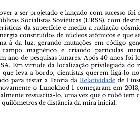
blicas Socialistas Soviéticas (URSS), com destin
erísticas da superfície e mediu a radiação cósmic
 energia constituídos de núcleos atômicos e que
ma à da luz, gerando mutações em código genét
o campo magnético e criando partículas meno
m ano de pesquisas lunares. Após 40 anos foi lo
A. Em virtude da localização privilegiada do r
co que leva a bordo, cientistas querem ligá-lo n
ado para testar a Teoria da 
Relatividade
 de Einst
r novamente o Lunokhod 1 começaram em 2013,
realmente ressuscitá-lo, uma vez que o robô tem c
 quilômetros de distância da mira inicial.