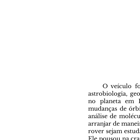
	O veículo foi enviado para Marte em Julho de 2020 para investigar a 
astrobiologia, ge
no planeta em F
mudanças de órbit
análise de moléc
arranjar de maneir
rover sejam estud
Ele pousou na cra