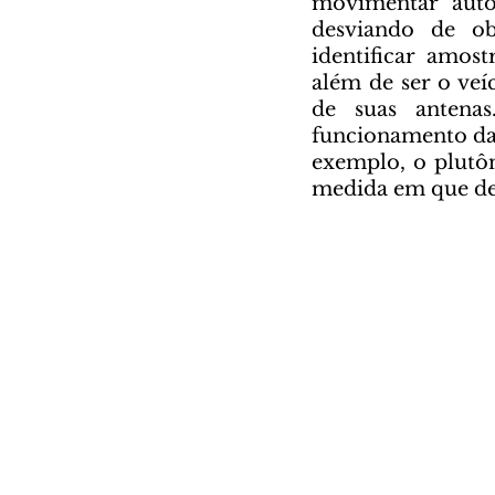
movimentar auto
desviando de obs
identificar amost
além de ser o veí
de suas antena
funcionamento da 
exemplo, o plutôn
medida em que dec