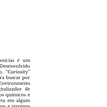
Desenvolvido 
 “Curiosity” 
ra buscar por 
 Environments 
alizador de 
s químicos e 
eta em algum 
s e terrenos 