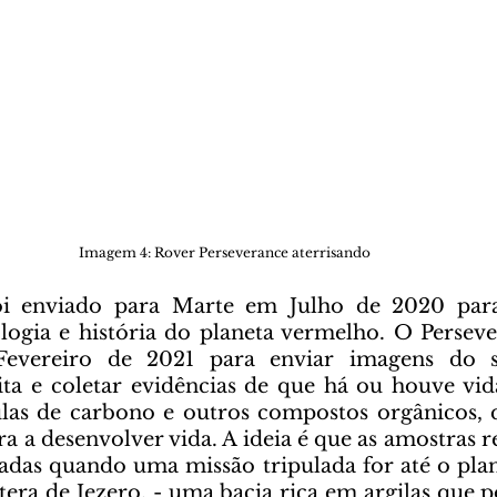
Imagem 4: Rover Perseverance aterrisando 
ologia e história do planeta vermelho. O Persev
evereiro de 2021 para enviar imagens do sol
a e coletar evidências de que há ou houve vida
ulas de carbono e outros compostos orgânicos, 
a a desenvolver vida. A ideia é que as amostras re
adas quando uma missão tripulada for até o plane
tera de Jezero, - uma bacia rica em argilas que p