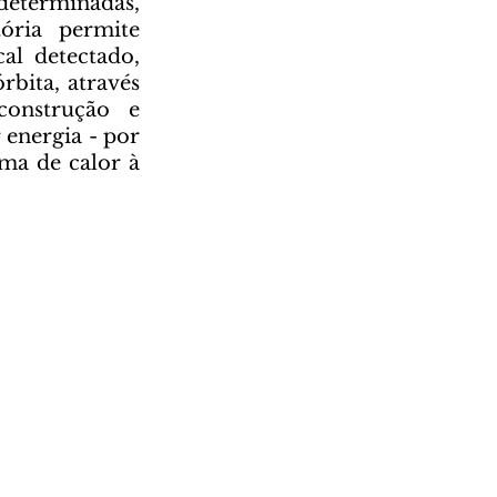
terminadas, 
ória permite 
al detectado, 
bita, através 
onstrução e 
energia - por 
ma de calor à 