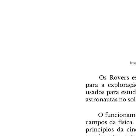
 Im
	Os Rovers espaciais (em português, astromóveis) são veículos projetados 
para a exploraçã
usados para estud
astronautas no sol
	O funcionamento de um rover se baseia em conceitos estudados em quatro 
campos da física:
princípios da cin