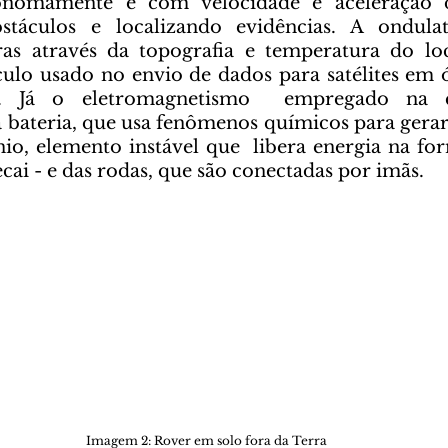
nomamente e com velocidade e aceleração de
táculos e localizando evidências. A ondulat
ras através da topografia e temperatura do loc
culo usado no envio de dados para satélites em ór
s. Já o eletromagnetismo  empregado na c
bateria, que usa fenômenos químicos para gerar 
io, elemento instável que  libera energia na for
ai - e das rodas, que são conectadas por imãs.
Imagem 2: Rover em solo fora da Terra