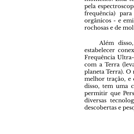
pela espectroscop
frequência) par
orgânicos - e emi
rochosas e de mol
	Além disso, o rover Perseverance tem três antenas que conseguem 
estabelecer cone
Frequência Ultra-
com a Terra (lev
planeta Terra). O
melhor tração, e 
disso, tem uma ca
permitir que Pers
diversas tecnolog
descobertas e pesq