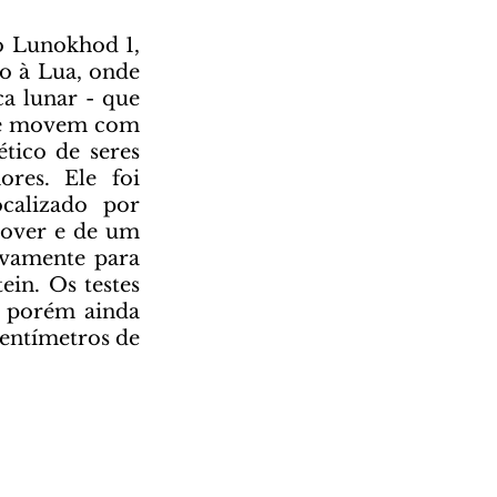
o à Lua, onde 
a lunar - que 
 se movem com 
ico de seres 
res. Ele foi 
calizado  por 
over e de um 
ovamente para 
ein. Os testes 
 porém ainda 
entímetros de 