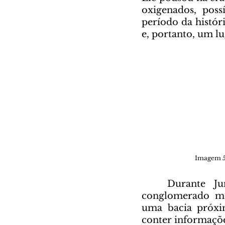
oxigenados, poss
período da histór
e, portanto, um lu
Imagem 5:
	Durante Junho de 2023, o Perseverance esteve em busca de um 
conglomerado me
uma bacia próxi
conter informações