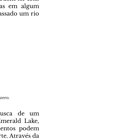
ras em algum 
assado um rio 
zero.
erald Lake, 
mentos podem 
e. Através da 