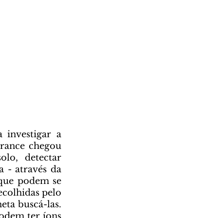
erance chegou 
o, detectar 
 - através da 
que podem se 
colhidas pelo 
ta buscá-las. 
odem ter íons 