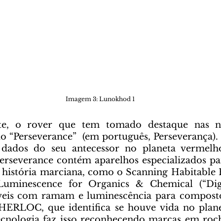
Imagem 3: Lunokhod 1 
“Perseverance”  (em português, Perseverança). 
ados do seu antecessor no planeta vermelho,
Perseverance contém aparelhos especializados pa
a história marciana, como o Scanning Habitable
minescence for Organics & Chemical (“Digit
veis com ramam e luminescência para composto
SHERLOC, que identifica se houve vida no plan
cnologia faz isso reconhecendo marcas em rocha