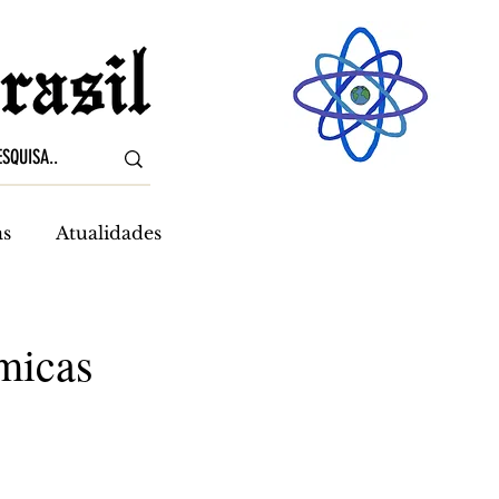
as
Atualidades
micas