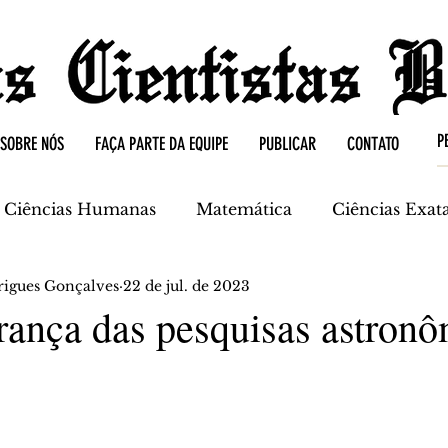
SOBRE NÓS
FAÇA PARTE DA EQUIPE
PUBLICAR
CONTATO
Ciências Humanas
Matemática
Ciências Exat
rigues Gonçalves
22 de jul. de 2023
mica
Ciências da Terra
rança das pesquisas astronô